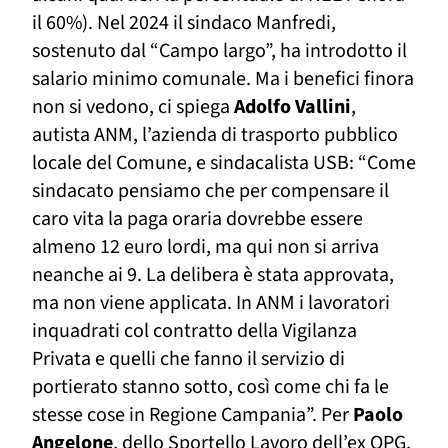
il 60%).
Nel 2024
il sindaco Manfredi,
sostenuto
dal
“
C
ampo largo”, ha introdotto il
salario minimo comunale. Ma i benefici finora
non si vedono, ci spiega
Adolfo Vallini
,
autista ANM, l’azienda di trasporto pubblico
locale del Comune, e sindacalista USB: “Come
sindacato pensiamo che per
compensare
il
caro vita
la paga oraria dovrebbe essere
almeno 12 euro lordi, ma qui non si arriva
neanche ai 9.
L
a delibera è stata approvata,
ma non viene applicata. In ANM i lavoratori
inquadrati col contratto della Vigilanza
Privata e quelli che fanno il servizio di
portierato stanno sotto,
così come
chi
fa
le
stesse
cose in
Regione Campania”. Per
Paolo
Angelone
, dello Sportello Lavoro dell’ex OPG,