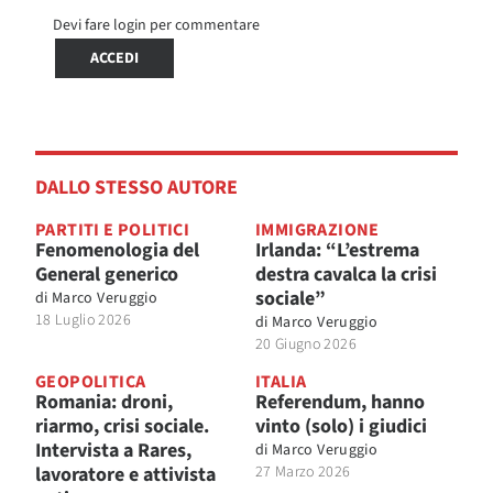
Devi fare login per commentare
ACCEDI
DALLO STESSO AUTORE
PARTITI E POLITICI
IMMIGRAZIONE
Fenomenologia del
Irlanda: “L’estrema
General generico
destra cavalca la crisi
sociale”
di
Marco Veruggio
18 Luglio 2026
di
Marco Veruggio
20 Giugno 2026
GEOPOLITICA
ITALIA
Romania: droni,
Referendum, hanno
riarmo, crisi sociale.
vinto (solo) i giudici
Intervista a Rares,
di
Marco Veruggio
lavoratore e attivista
27 Marzo 2026