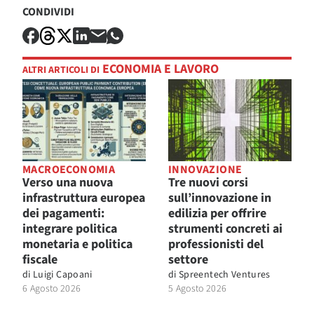
CONDIVIDI
ECONOMIA E LAVORO
ALTRI ARTICOLI DI
MACROECONOMIA
INNOVAZIONE
Verso una nuova
Tre nuovi corsi
infrastruttura europea
sull’innovazione in
dei pagamenti:
edilizia per offrire
integrare politica
strumenti concreti ai
monetaria e politica
professionisti del
fiscale
settore
di
Luigi Capoani
di
Spreentech Ventures
6 Agosto 2026
5 Agosto 2026