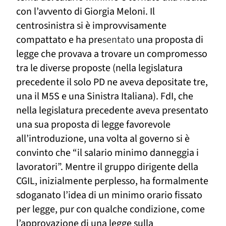
con l’avvento di Giorgia Meloni. Il
centrosinistra si è
improvvisamente
compattato
e ha pre
sentato
una proposta di
legge che provava a trovare un compromesso
tra le diverse proposte (
nella legislatura
precedente
il solo PD ne aveva depositate tre,
una il M5S e una Sinistra Italiana
). FdI, che
nella legislatura precedente aveva presentato
una
sua
proposta di legge
favorevole
all’introduzione
,
una volta al governo si è
convinto che
“il salario minimo danneggia i
lavoratori”.
Mentr
e il gruppo dirigente della
CGIL, inizialmente perplesso, ha
formalmente
sdoganato
l’idea di un minimo orario fissato
per legge,
pur con qualche
condizion
e
,
come
l’approvazione di una legge sulla