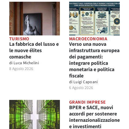
TURISMO
MACROECONOMIA
La fabbrica del lusso e
Verso una nuova
le nuove élites
infrastruttura europea
comasche
dei pagamenti:
integrare politica
di
Luca Michelini
8 Agosto 2026
monetaria e politica
fiscale
di
Luigi Capoani
6 Agosto 2026
GRANDI IMPRESE
BPER e SACE, nuovi
accordi per sostenere
internazionalizzazione
e investimenti