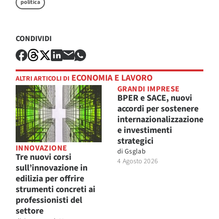
politica
CONDIVIDI
ECONOMIA E LAVORO
ALTRI ARTICOLI DI
GRANDI IMPRESE
BPER e SACE, nuovi
accordi per sostenere
internazionalizzazione
e investimenti
strategici
INNOVAZIONE
di
Gsglab
Tre nuovi corsi
4 Agosto 2026
sull’innovazione in
edilizia per offrire
strumenti concreti ai
professionisti del
settore