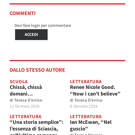
COMMENTI
Devi fare login per commentare
ACCEDI
DALLO STESSO AUTORE
SCUOLA
LETTERATURA
Chissà, chissà
Renee Nicole Good.
domani…
“Now i can’t believe”
di
Teresa D'errico
di
Teresa D'errico
12 Gennaio 2026
8 Gennaio 2026
LETTERATURA
LETTERATURA
“Una storia semplice”:
Ian McEwan, “Nel
l’essenza di Sciascia,
guscio”