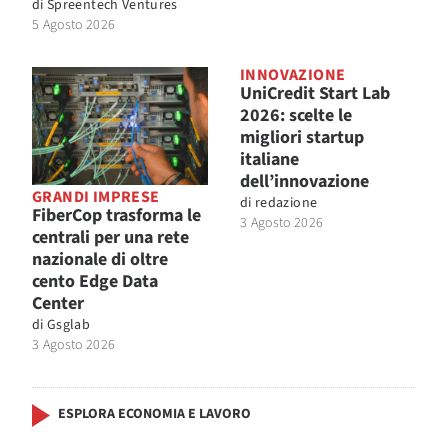
di
Spreentech Ventures
5 Agosto 2026
INNOVAZIONE
UniCredit Start Lab
2026: scelte le
migliori startup
italiane
dell’innovazione
GRANDI IMPRESE
di
redazione
FiberCop trasforma le
3 Agosto 2026
centrali per una rete
nazionale di oltre
cento Edge Data
Center
di
Gsglab
3 Agosto 2026
ESPLORA ECONOMIA E LAVORO