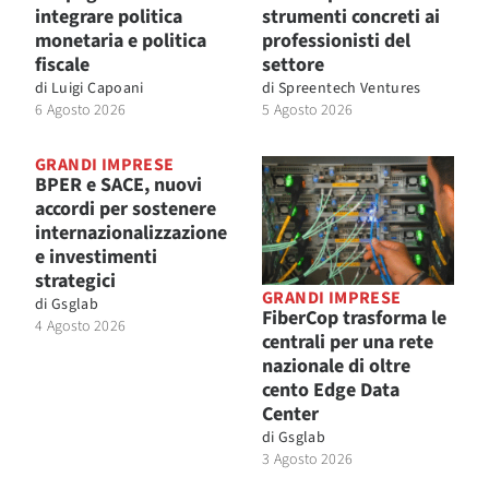
integrare politica
strumenti concreti ai
monetaria e politica
professionisti del
fiscale
settore
di
Luigi Capoani
di
Spreentech Ventures
6 Agosto 2026
5 Agosto 2026
GRANDI IMPRESE
BPER e SACE, nuovi
accordi per sostenere
internazionalizzazione
e investimenti
strategici
GRANDI IMPRESE
di
Gsglab
FiberCop trasforma le
4 Agosto 2026
centrali per una rete
nazionale di oltre
cento Edge Data
Center
di
Gsglab
3 Agosto 2026