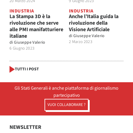
20 Marzo 2024
9 Giugno 2023
INDUSTRIA
INDUSTRIA
La Stampa 3D è la
Anche l’Italia guida la
rivoluzione che serve
rivoluzione della
alle PMI manifatturiere
Visione Artificiale
italiane
di
Giuseppe Valerio
2 Marzo 2023
di
Giuseppe Valerio
6 Giugno 2023
TUTTI I POST
Gli Stati Generali è anche piattaforma di giornalismo
partecipativo
VUOI COLLABORARE ?
NEWSLETTER