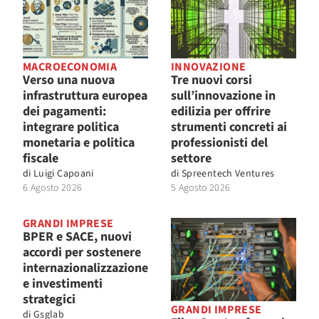
MACROECONOMIA
INNOVAZIONE
Verso una nuova
Tre nuovi corsi
infrastruttura europea
sull’innovazione in
dei pagamenti:
edilizia per offrire
integrare politica
strumenti concreti ai
monetaria e politica
professionisti del
fiscale
settore
di
Luigi Capoani
di
Spreentech Ventures
6 Agosto 2026
5 Agosto 2026
GRANDI IMPRESE
BPER e SACE, nuovi
accordi per sostenere
internazionalizzazione
e investimenti
strategici
GRANDI IMPRESE
di
Gsglab