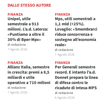
DALLO STESSO AUTORE
FINANZA
FINANZA
Unipol, utile
Mps, utili semestrali a
semestrale a 913
1,1 mld (+25%).
milioni. L’a.d. Laterza:
Lovaglio: «Smembrarci
«Puntiamo a oltre il
riduce concorrenza e
30% di Bper-Mps»
sostegno all’economia
reale»
di
redazione
7 Agosto 2026
di
redazione
7 Agosto 2026
FINANZA
FINANZA
Allianz Italia, semestre
Per Generali semestre
in crescita: premi a 8,5
record. E intanto l’a.d.
miliardi e utile
Donnet prepara la linea
operativo a 710 milioni
di difesa contro le
ricadute di Intesa-MPS
di
redazione
7 Agosto 2026
di
redazione
6 Agosto 2026