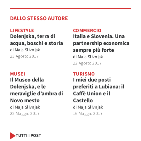
DALLO STESSO AUTORE
LIFESTYLE
COMMERCIO
Dolenjska, terra di
Italia e Slovenia. Una
acqua, boschi e storia
partnership economica
sempre più forte
di
Maja Slivnjak
23 Agosto 2017
di
Maja Slivnjak
22 Agosto 2017
MUSEI
TURISMO
Il Museo della
I miei due posti
Dolenjska, e le
preferiti a Lubiana: il
meraviglie d’ambra di
Caffè Union e il
Novo mesto
Castello
di
Maja Slivnjak
di
Maja Slivnjak
22 Maggio 2017
16 Maggio 2017
TUTTI I POST