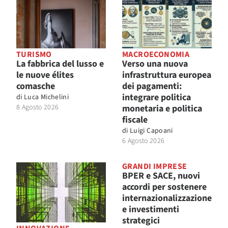
TURISMO
MACROECONOMIA
La fabbrica del lusso e
Verso una nuova
le nuove élites
infrastruttura europea
comasche
dei pagamenti:
integrare politica
di
Luca Michelini
8 Agosto 2026
monetaria e politica
fiscale
di
Luigi Capoani
6 Agosto 2026
GRANDI IMPRESE
BPER e SACE, nuovi
accordi per sostenere
internazionalizzazione
e investimenti
strategici