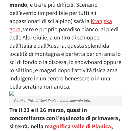
mondo
, e tra le più difficili. Scenario
dell’evento (imperdibile per tutti gli
appassionati di sci alpino) sarà la
Kranjska
gora
, vero e proprio paradiso bianco; ai piedi
delle Alpi Giulie, a un tiro di schioppo
dall’Italia e dall’Austria, questa splendida
località di montagna è perfetta per chi ama lo
sci di fondo o la discesa, lo snowboard oppure
lo slittino, e magari dopo l’attività fisica ama
indulgere in un centro benessere o in una
bella seratina romantica.
Planica (foto di Aleš Fevžer www.slovenia.info)
Tra il 23 e il 26 marzo, quasi in
concomitanza con l’equinozio di primavera,
si terrà, nella
magnifica valle di Planica
,