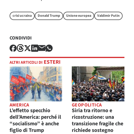
crisi ucraina
Donald Trump
Unione europea
Valdimir Putin
CONDIVIDI
ESTERI
ALTRI ARTICOLI DI
AMERICA
GEOPOLITICA
L’effetto specchio
Siria tra ritorno e
dell’America: perché il
ricostruzione: una
“socialismo” è anche
transizione fragile che
figlio di Trump
richiede sostegno