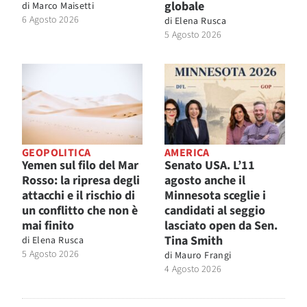
globale
di
Marco Maisetti
6 Agosto 2026
di
Elena Rusca
5 Agosto 2026
GEOPOLITICA
AMERICA
Yemen sul filo del Mar
Senato USA. L’11
Rosso: la ripresa degli
agosto anche il
attacchi e il rischio di
Minnesota sceglie i
un conflitto che non è
candidati al seggio
mai finito
lasciato open da Sen.
Tina Smith
di
Elena Rusca
5 Agosto 2026
di
Mauro Frangi
4 Agosto 2026