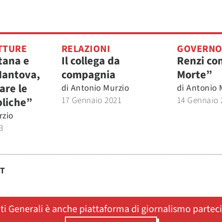
TTURE
RELAZIONI
GOVERN
ana e
Il collega da
Renzi co
antova,
compagnia
Morte”
are le
di
Antonio Murzio
di
Antonio 
17 Gennaio 2021
14 Gennaio 
liche”
rzio
3
ST
ati Generali è anche piattaforma di giornalismo partec