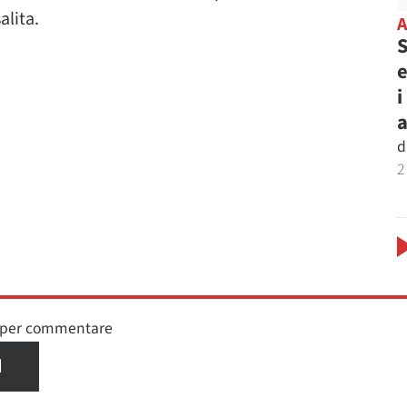
alita.
S
e
i
d
2
n per commentare
I