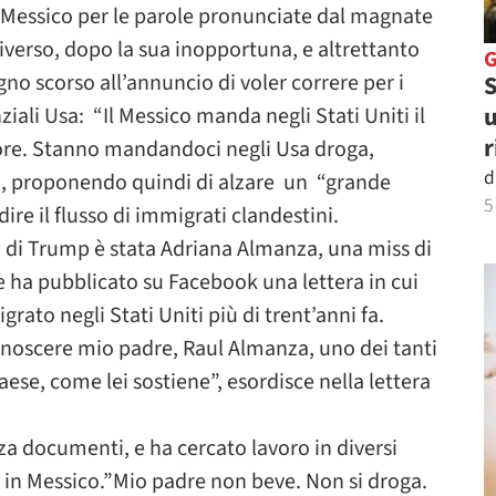
n Messico per le parole pronunciate dal magnate
verso, dopo la sua inopportuna, e altrettanto
ugno scorso all’annuncio di voler correre per i
S
u
iali Usa: “Il Messico manda negli Stati Uniti il
r
iore. Stanno mandandoci negli Usa droga,
d
ato, proponendo quindi di alzare un “grande
5
ire il flusso di immigrati clandestini.
i di Trump è stata Adriana Almanza, una miss di
e ha pubblicato su Facebook una lettera in cui
rato negli Stati Uniti più di trent’anni fa.
noscere mio padre, Raul Almanza, uno dei tanti
ese, come lei sostiene”, esordisce nella lettera
za documenti, e ha cercato lavoro in diversi
ia in Messico.”Mio padre non beve. Non si droga.