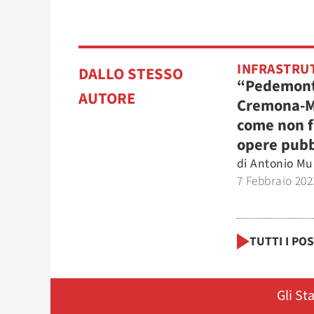
INFRASTRU
DALLO STESSO
“Pedemont
AUTORE
Cremona-M
come non f
opere pubb
di
Antonio Mu
7 Febbraio 202
TUTTI I PO
Gli St