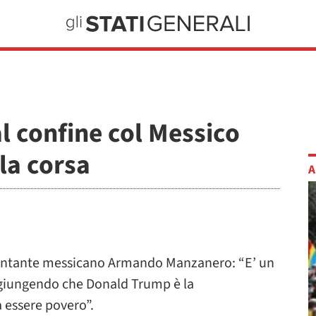
l confine col Messico
lla corsa
A
l cantante messicano Armando Manzanero: “E’ un
aggiungendo che Donald Trump è la
 essere povero”.