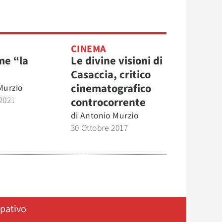
O
CINEMA
me “la
Le divine visioni di
Casaccia, critico
cinematografico
Murzio
2021
controcorrente
di
Antonio Murzio
30 Ottobre 2017
ipativo