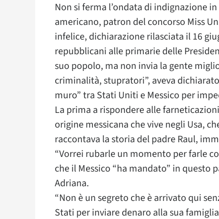
Non si ferma l’ondata di indignazione i
americano, patron del concorso Miss Uni
infelice, dichiarazione rilasciata il 16 gi
repubblicani alle primarie delle Presidenz
suo popolo, ma non invia la gente migl
criminalità, stupratori”, aveva dichiar
muro” tra Stati Uniti e Messico per imped
La prima a rispondere alle farneticazion
origine messicana che vive negli Usa, ch
raccontava la storia del padre Raul, immig
“Vorrei rubarle un momento per farle co
che il Messico “ha mandato” in questo pa
Adriana.
“Non è un segreto che è arrivato qui sen
Stati per inviare denaro alla sua famigl