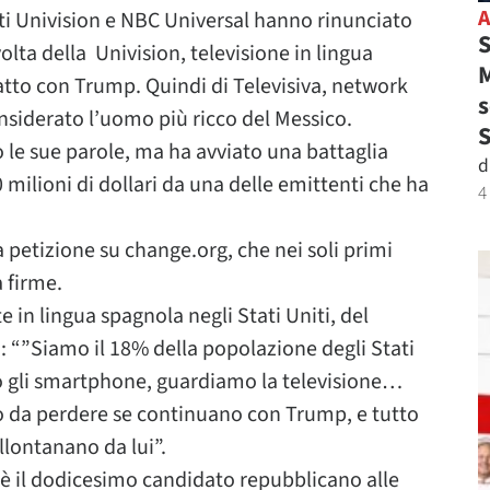
eti Univision e NBC Universal hanno rinunciato
S
volta della Univision, televisione in lingua
M
ratto con Trump. Quindi di Televisiva, network
s
onsiderato l’uomo più ricco del Messico.
 le sue parole, ma ha avviato una battaglia
d
milioni di dollari da una delle emittenti che ha
4
a petizione su change.org, che nei soli primi
 firme.
 in lingua spagnola negli Stati Uniti, del
“”Siamo il 18% della popolazione degli Stati
 gli smartphone, guardiamo la televisione…
 da perdere se continuano con Trump, e tutto
llontanano da lui”.
è il dodicesimo candidato repubblicano alle