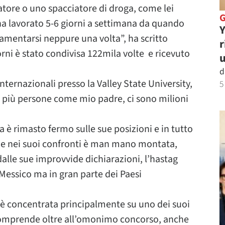
tore o uno spacciatore di droga, come lei
ha lavorato 5-6 giorni a settimana da quando
Y
lamentarsi neppure una volta”, ha scritto
r
orni è stato condivisa 122mila volte e ricevuto
u
d
ternazionali presso la Valley State University,
5
 più persone come mio padre, ci sono milioni
è rimasto fermo sulle sue posizioni e in tutto
ne nei suoi confronti è man mano montata,
alle sue improvvide dichiarazioni, l’hastag
Messico ma in gran parte dei Paesi
 è concentrata principalmente su uno dei suoi
 comprende oltre all’omonimo concorso, anche