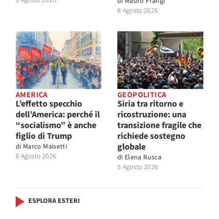
8 Agosto 2026
di
Mauro Frangi
8 Agosto 2026
AMERICA
GEOPOLITICA
L’effetto specchio
Siria tra ritorno e
dell’America: perché il
ricostruzione: una
“socialismo” è anche
transizione fragile che
figlio di Trump
richiede sostegno
globale
di
Marco Maisetti
6 Agosto 2026
di
Elena Rusca
5 Agosto 2026
ESPLORA ESTERI