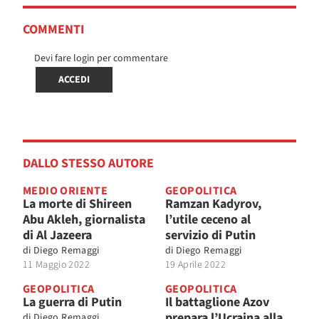
COMMENTI
Devi fare login per commentare
ACCEDI
DALLO STESSO AUTORE
MEDIO ORIENTE
GEOPOLITICA
La morte di Shireen
Ramzan Kadyrov,
Abu Akleh, giornalista
l’utile ceceno al
di Al Jazeera
servizio di Putin
di
Diego Remaggi
di
Diego Remaggi
11 Maggio 2022
19 Aprile 2022
GEOPOLITICA
GEOPOLITICA
La guerra di Putin
Il battaglione Azov
prepara l’Ucraina alla
di
Diego Remaggi