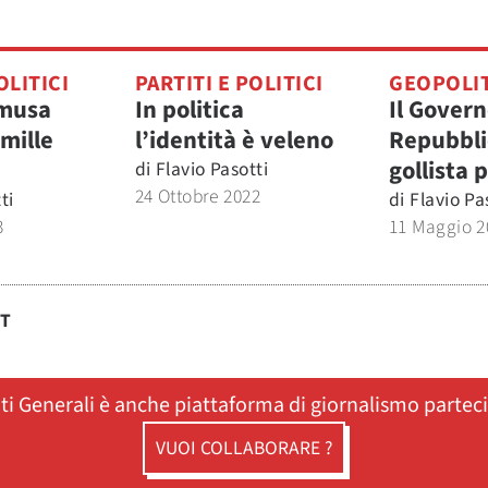
OLITICI
PARTITI E POLITICI
GEOPOLI
 musa
In politica
Il Govern
mille
l’identità è veleno
Repubbli
gollista 
di
Flavio Pasotti
24 Ottobre 2022
ti
di
Flavio Pa
3
11 Maggio 2
ST
ati Generali è anche piattaforma di giornalismo partec
VUOI COLLABORARE ?