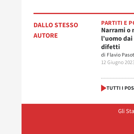
PARTITI E P
DALLO STESSO
Narrami o
AUTORE
l’uomo dai 
difetti
di
Flavio Pasot
12 Giugno 202
TUTTI I PO
Gli St