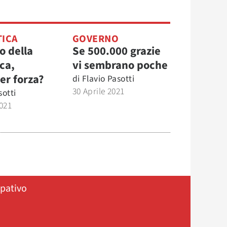
TICA
GOVERNO
o della
Se 500.000 grazie
ca,
vi sembrano poche
per forza?
di
Flavio Pasotti
30 Aprile 2021
sotti
021
ipativo