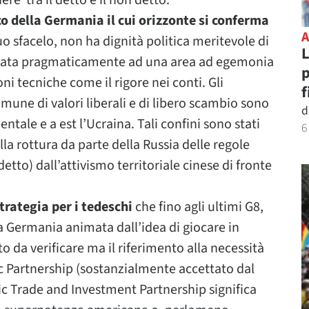
e tra il detto e il non detto.
co della Germania il cui orizzonte si conferma
uo sfacelo, non ha dignità politica meritevole di
L
cata pragmaticamente ad una area ad egemonia
p
i tecniche come il rigore nei conti. Gli
f
mune di valori liberali e di libero scambio sono
d
ientale e a est l’Ucraina. Tali confini sono stati
6
la rottura da parte della Russia delle regole
tto) dall’attivismo territoriale cinese di fronte
rategia per i tedeschi
che fino agli ultimi G8,
a Germania animata dall’idea di giocare in
to da verificare ma il riferimento alla necessità
c Partnership (sostanzialmente accettato dal
ic Trade and Investment Partnership significa