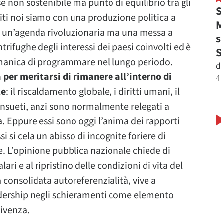
se non sostenibile ma punto di equilibrio tra gli
S
ttiti noi siamo con una produzione politica a
M
el un’agenda rivoluzionaria ma una messa a
s
trifughe degli interessi dei paesi coinvolti ed è
ermanica di programmare nel lungo periodo.
d
a per meritarsi di rimanere all’interno di
4
te
: il riscaldamento globale, i diritti umani, il
nsueti, anzi sono normalmente relegati a
a. Eppure essi sono oggi l’anima dei rapporti
 si cela un abisso di incognite foriere di
e. L’opinione pubblica nazionale chiede di
salari e al ripristino delle condizioni di vita del
a consolidata autoreferenzialità, vive a
eadership negli schieramenti come elemento
vivenza.