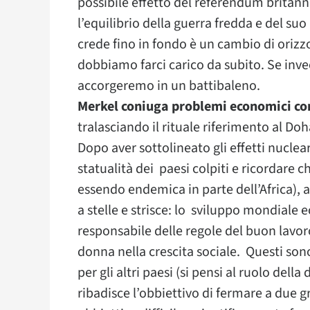
possibile effetto del referendum britann
l’equilibrio della guerra fredda e del su
crede fino in fondo è un cambio di orizzon
dobbiamo farci carico da subito. Se inve
accorgeremo in un battibaleno.
Merkel coniuga problemi economici con 
tralasciando il rituale riferimento al Do
Dopo aver sottolineato gli effetti nuclea
statualità dei paesi colpiti e ricordare c
essendo endemica in parte dell’Africa), 
a stelle e strisce: lo sviluppo mondiale e
responsabile delle regole del buon lavor
donna nella crescita sociale. Questi sono
per gli altri paesi (si pensi al ruolo del
ribadisce l’obbiettivo di fermare a due g