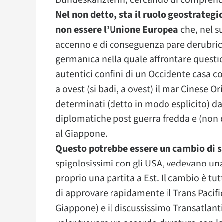
Bundeskanzlerin, cercando di comprender
Nel non detto, sta il ruolo geostrategi
non essere l’Unione Europea
che, nel s
accenno e di conseguenza pare derubri
germanica nella quale affrontare question
autentici confini di un Occidente casa co
a ovest (si badi, a ovest) il mar Cinese Or
determinati (detto in modo esplicito) dal
diplomatiche post guerra fredda e (non de
al Giappone.
Questo potrebbe essere un cambio di st
spigolosissimi con gli USA, vedevano un
proprio una partita a Est. Il cambio è tut
di approvare rapidamente il Trans Pacifi
Giappone) e il discussissimo Transatlant