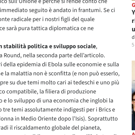
ico sull’Unione e perché si rende conto che
o immediato seguito è andato in frantumi. Se ci
Y
te radicale per i nostri figli del quale
r
ce sarà pura tattica diplomatica ce ne
u
d
5
stabilità politica e sviluppo sociale
,
ha Round, nella seconda parte dell’articolo.
ri della epidemia di Ebola sulle economie e sulla
he la malattia non è sconfitta (e non può esserlo,
apre su due temi molto cari ai tedeschi e uno più
co compatibile, la filiera di produzione
o e lo sviluppo di una economia che inglobi la
 tre temi assolutamente indigesti per i Brics e
la donna in Medio Oriente dopo l’Isis). Soprattutto
radi il riscaldamento globale del pianeta,