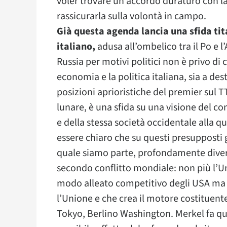
voler trovare un accordo duraturo con 
rassicurarla sulla volontà in campo.
Già questa agenda lancia una sfida tit
italiano,
adusa all’ombelico tra il Po e 
Russia per motivi politici non è privo di
economia e la politica italiana, sia a dest
posizioni aprioristiche del premier sul T
lunare, è una sfida su una visione del co
e della stessa società occidentale alla
essere chiaro che su questi presupposti 
quale siamo parte, profondamente diver
secondo conflitto mondiale: non più l’U
modo alleato competitivo degli USA ma u
l’Unione e che crea il motore costituent
Tokyo, Berlino Washington. Merkel fa qu