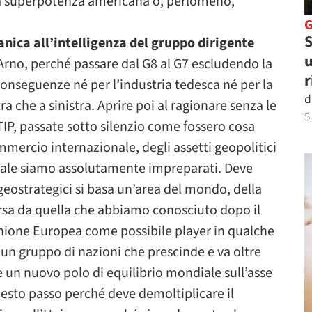
la superpotenza americana o, perlomeno,
S
anica all’intelligenza del gruppo dirigente
u
l’Arno, perché passare dal G8 al G7 escludendo la
r
 conseguenze né per l’industria tedesca né per la
d
ra che a sinistra. Aprire poi al ragionare senza le
5
TIP, passate sotto silenzio come fossero cosa
mmercio internazionale, degli assetti geopolitici
 quale siamo assolutamente impreparati. Deve
geostrategici si basa un’area del mondo, della
sa da quella che abbiamo conosciuto dopo il
nione Europea come possibile player in qualche
n gruppo di nazioni che prescinde e va oltre
e un nuovo polo di equilibrio mondiale sull’asse
esto passo perché deve demoltiplicare il