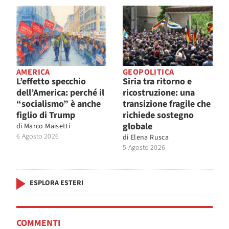
AMERICA
GEOPOLITICA
L’effetto specchio
Siria tra ritorno e
dell’America: perché il
ricostruzione: una
“socialismo” è anche
transizione fragile che
figlio di Trump
richiede sostegno
globale
di
Marco Maisetti
6 Agosto 2026
di
Elena Rusca
5 Agosto 2026
ESPLORA ESTERI
COMMENTI