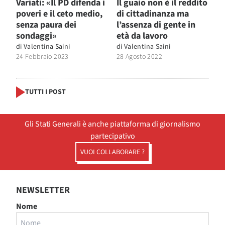
Variati: «Il PD difenda i
Il guaio non è il reddito
poveri e il ceto medio,
di cittadinanza ma
senza paura dei
l’assenza di gente in
sondaggi»
età da lavoro
di
Valentina Saini
di
Valentina Saini
24 Febbraio 2023
28 Agosto 2022
TUTTI I POST
Gli Stati Generali è anche piattaforma di giornalismo
partecipativo
VUOI COLLABORARE ?
NEWSLETTER
Nome