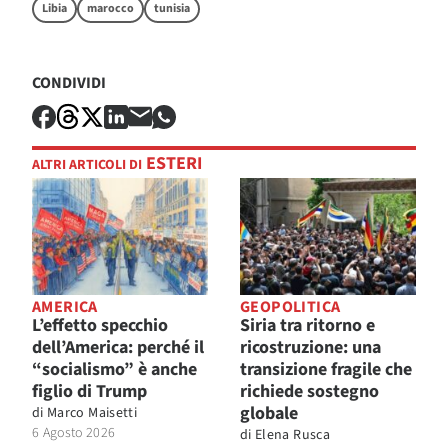
Libia
marocco
tunisia
CONDIVIDI
ESTERI
ALTRI ARTICOLI DI
AMERICA
GEOPOLITICA
L’effetto specchio
Siria tra ritorno e
dell’America: perché il
ricostruzione: una
“socialismo” è anche
transizione fragile che
figlio di Trump
richiede sostegno
globale
di
Marco Maisetti
6 Agosto 2026
di
Elena Rusca