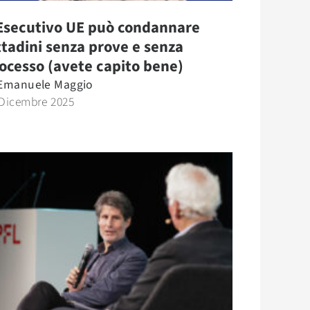
E
Esecutivo UE può condannare
ttadini senza prove e senza
ocesso (avete capito bene)
Emanuele Maggio
 Dicembre 2025