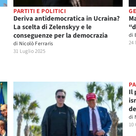
PARTITI E POLITICI
GE
Deriva antidemocratica in Ucraina?
Ma
La scelta di Zelenskyy e le
“d
conseguenze per la democrazia
di
24
di
Nicolò Ferraris
31 Luglio 2025
PA
Il
is
de
di
10