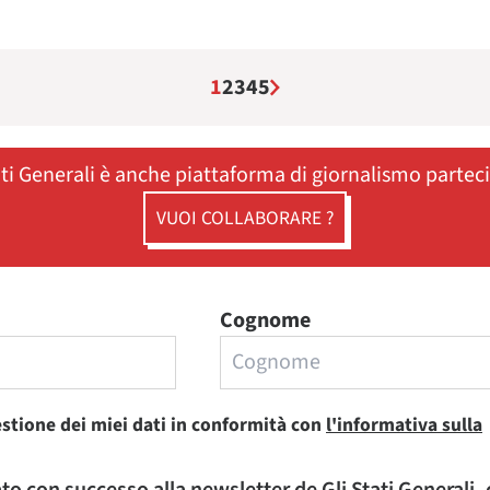
1
2
3
4
5
ati Generali è anche piattaforma di giornalismo partec
VUOI COLLABORARE ?
Cognome
estione dei miei dati in conformità con
l'informativa sulla
rato con successo alla newsletter de Gli Stati Generali,