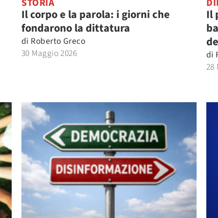
STORIA
DI
Il corpo e la parola: i giorni che
Il
fondarono la dittatura
ba
de
di
Roberto Greco
30 Maggio 2026
di
28