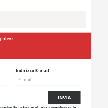
ipativo
Indirizzo E-mail
INVIA
 controlla la tua mail per completare la