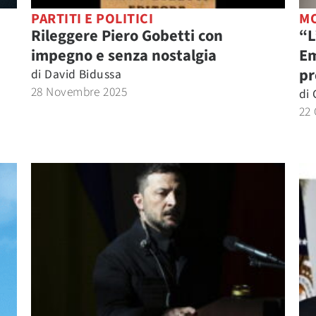
PARTITI E POLITICI
M
Rileggere Piero Gobetti con
“L
impegno e senza nostalgia
Em
pr
di
David Bidussa
28 Novembre 2025
di
22 