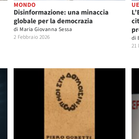
MONDO
U
Disinformazione: una minaccia
L’
globale per la democrazia
ci
pr
di
Maria Giovanna Sessa
2 Febbraio 2026
di
21