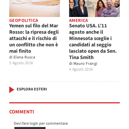
GEOPOLITICA
AMERICA
Yemen sul filo del Mar
Senato USA. L’11
Rosso: la ripresa degli
agosto anche il
attacchi e il rischio di
Minnesota sceglie i
un conflitto che non è
candidati al seggio
mai finito
lasciato open da Sen.
Tina Smith
di
Elena Rusca
5 Agosto 2026
di
Mauro Frangi
4 Agosto 2026
ESPLORA ESTERI
COMMENTI
Devi fare login per commentare