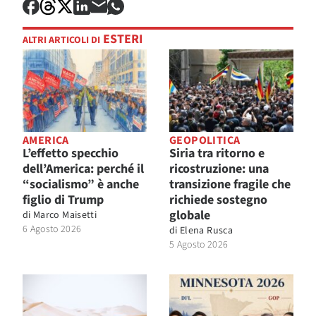
ESTERI
ALTRI ARTICOLI DI
AMERICA
GEOPOLITICA
L’effetto specchio
Siria tra ritorno e
dell’America: perché il
ricostruzione: una
“socialismo” è anche
transizione fragile che
figlio di Trump
richiede sostegno
globale
di
Marco Maisetti
6 Agosto 2026
di
Elena Rusca
5 Agosto 2026