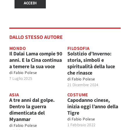
ACCEDI
DALLO STESSO AUTORE
MONDO
FILOSOFIA
Il Dalai Lama compie 90
Solstizio d’Inverno:
anni. E la Cina continua
storia, simboli e
a temere la sua voce
spiritualità della luce
che rinasce
di
Fabio Polese
7 Luglio 2025
di
Fabio Polese
21 Dicembre 2024
ASIA
COSTUME
A tre anni dal golpe.
Capodanno cinese,
Dentro la guerra
inizia oggi l’anno della
dimenticata del
Tigre
Myanmar
di
Fabio Polese
1 Febbraio 2022
di
Fabio Polese