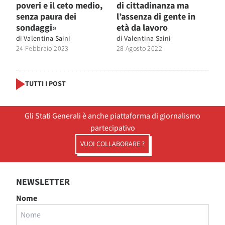
poveri e il ceto medio,
di cittadinanza ma
senza paura dei
l’assenza di gente in
sondaggi»
età da lavoro
di
Valentina Saini
di
Valentina Saini
24 Febbraio 2023
28 Agosto 2022
TUTTI I POST
Gli Stati Generali è anche piattaforma di giornalismo
partecipativo
VUOI COLLABORARE ?
NEWSLETTER
Nome