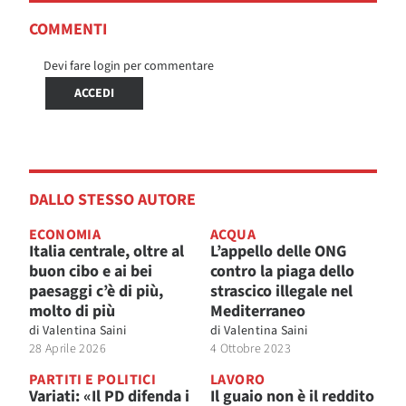
COMMENTI
Devi fare login per commentare
ACCEDI
DALLO STESSO AUTORE
ECONOMIA
ACQUA
Italia centrale, oltre al
L’appello delle ONG
buon cibo e ai bei
contro la piaga dello
paesaggi c’è di più,
strascico illegale nel
molto di più
Mediterraneo
di
Valentina Saini
di
Valentina Saini
28 Aprile 2026
4 Ottobre 2023
PARTITI E POLITICI
LAVORO
Variati: «Il PD difenda i
Il guaio non è il reddito