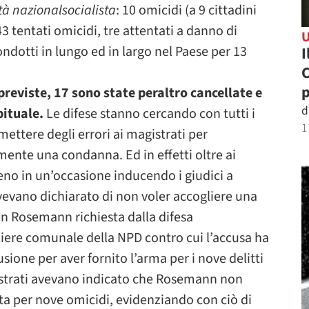
tà nazionalsocialista
: 10 omicidi (a 9 cittadini
43 tentati omicidi, tre attentati a danno di
dotti in lungo ed in largo nel Paese per 13
I
C
 previste, 17 sono state peraltro cancellate e
d
bituale.
Le difese stanno cercando con tutti i
1
ettere degli errori ai magistrati per
mente una condanna. Ed in effetti oltre ai
meno in un’occasione inducendo i giudici a
vevano dichiarato di non voler accogliere una
n Rosemann richiesta dalla difesa
liere comunale della NPD contro cui l’accusa ha
sione per aver fornito l’arma per i nove delitti
istrati avevano indicato che Rosemann non
a per nove omicidi, evidenziando con ciò di