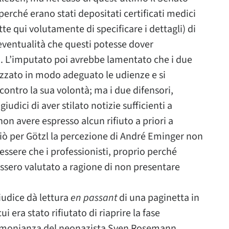
rché erano stati depositati certificati medici
e qui volutamente di specificare i dettagli) di
a eventualità che questi potesse dover
 L’imputato poi avrebbe lamentato che i due
izzato in modo adeguato le udienze e si
 contro la sua volontà; ma i due difensori,
iudici di aver stilato notizie sufficienti a
non avere espresso alcun rifiuto a priori a
ciò per Götzl la percezione di André Eminger non
ssere che i professionisti, proprio perché
essero valutato a ragione di non presentare
giudice dà lettura
en passant
di una paginetta in
i era stato rifiutato di riaprire la fase
imonianza del neonazista Sven Rosemann.