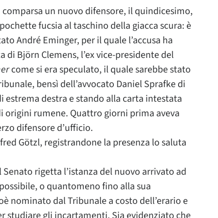
 la comparsa un nuovo difensore, il quindicesimo,
 pochette fucsia al taschino della giacca scura: è
utato André Eminger, per il quale l’accusa ha
a di Björn Clemens, l’ex vice-presidente del
ner
come si era speculato, il quale sarebbe stato
ribunale, bensì dell’avvocato Daniel Sprafke di
i estrema destra e stando alla carta intestata
di origini rumene. Quattro giorni prima aveva
zo difensore d’ufficio.
fred Götzl, registrandone la presenza lo saluta
 Senato rigetta l’istanza del nuovo arrivato ad
ossibile, o quantomeno fino alla sua
è nominato dal Tribunale a costo dell’erario e
er studiare gli incartamenti. Sia evidenziato che