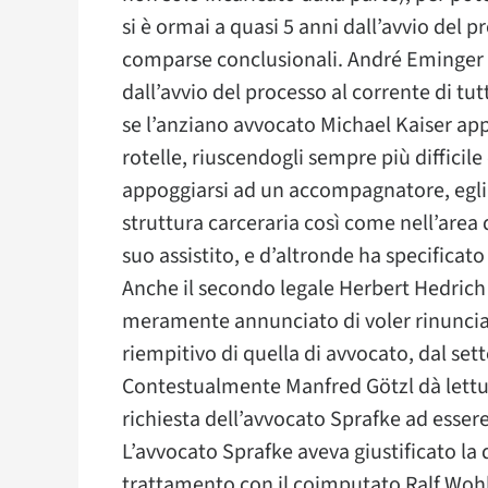
si è ormai a quasi 5 anni dall’avvio del 
comparse conclusionali. André Eminger ha
dall’avvio del processo al corrente di tut
se l’anziano avvocato Michael Kaiser app
rotelle, riuscendogli sempre più diffic
appoggiarsi ad un accompagnatore, egli
struttura carceraria così come nell’area 
suo assistito, e d’altronde ha specificato 
Anche il secondo legale Herbert Hedrich
meramente annunciato di voler rinunciare
riempitivo di quella di avvocato, dal se
Contestualmente Manfred Götzl dà lettur
richiesta dell’avvocato Sprafke ad esser
L’avvocato Sprafke aveva giustificato l
trattamento con il coimputato Ralf Wohl