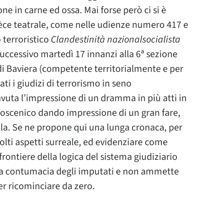
one in carne ed ossa. Mai forse però ci si è
pièce teatrale, come nelle udienze numero 417 e
 terroristico
Clandestinità nazionalsocialista
il successivo martedì 17 innanzi alla 6ª sezione
di Baviera (competente territorialmente e per
ati i giudizi di terrorismo in seno
è avuta l’impressione di un dramma in più atti in
palcoscenico dando impressione di un gran fare,
a. Se ne propone qui una lunga cronaca, per
olti aspetti surreale, ed evidenziare come
rontiere della logica del sistema giudiziario
lla contumacia degli imputati e non ammette
er ricominciare da zero.