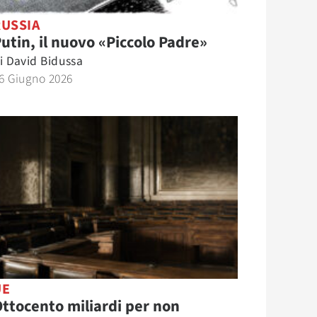
RUSSIA
utin, il nuovo «Piccolo Padre»
i
David Bidussa
6 Giugno 2026
UE
ttocento miliardi per non