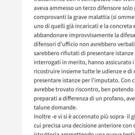
aveva ammesso un terzo difensore solo pe
comprovanti la grave malattia (si ommett
uno di quelli già incaricati e la concret
abbandonare improvvisamente la difesa.
difensori d’ufficio non avrebbero verbal
sarebbero rifiutati di presentare istanze
interrogati in merito, hanno assicurato i g
ricostruire insieme tutte le udienze e di 
presentare istanze per l’imputato. Con 
avrebbe trovato riscontro, ben potendo e
preparati a differenza di un profano, av
talune domande.
Inoltre -e vi si è accennato più sopra- il 
cui precisa una decisione anteriore con cu
istruttoria ammettendo una nuova test