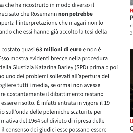
sa che ha ricostruito in modo diverso il
 precisato che Rosemann
non potrebbe
P
 aperta l’interpretazione che magari non lo
d
ndo che essi hanno già accolto la tesi della
2
ia costato quasi
63 milioni di euro
e non è
. Esso mostra evidenti brecce nella procedura
della Giustizia Katarina Barley (SPD) prima o poi
o uno dei problemi sollevati all’apertura del
gliere tutti i media, se ormai non avesse
ire costantemente il dibattimento restano
sere risolto. È infatti entrata in vigore il 19
io sull’onda delle polemiche scaturite per
ativa del 1964 sul divieto di ripresa delle
O
il consenso dei giudici esse possano essere