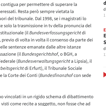
d
a contigua per permettere di superare la
d
teressati. Resta però sempre vietata la
1
ori del tribunale. Dal 1998, se i magistrati lo
 solo la trasmissione in tv della pronuncia del
stituzionale (il
Bundesverfassungsgericht
di
E
revio di volta in volta il consenso da parte dei
S
delle sentenze emanate dalle altre istanze
d
ssazione (il
Bundesgerichtshof
, o BGH, a
1
Federale (
Bundesverwaltungsgericht
a Lipsia), il
beitsgericht
di Erfurt), il Tribunale Sociale
e la Corte dei Conti (
Bundesfinanzhof
con sede
ono vincolati in un rigido schema di dibattimento
 visti come recite a soggetto, non fosse che ad