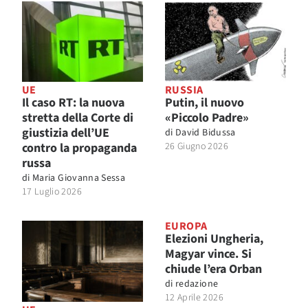
UE
RUSSIA
Il caso RT: la nuova
Putin, il nuovo
stretta della Corte di
«Piccolo Padre»
giustizia dell’UE
di
David Bidussa
contro la propaganda
26 Giugno 2026
russa
di
Maria Giovanna Sessa
17 Luglio 2026
EUROPA
Elezioni Ungheria,
Magyar vince. Si
chiude l’era Orban
di
redazione
12 Aprile 2026