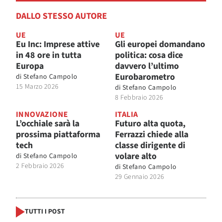
DALLO STESSO AUTORE
UE
UE
Eu Inc: Imprese attive
Gli europei domandano
in 48 ore in tutta
politica: cosa dice
Europa
davvero l’ultimo
Eurobarometro
di
Stefano Campolo
15 Marzo 2026
di
Stefano Campolo
8 Febbraio 2026
INNOVAZIONE
ITALIA
L’occhiale sarà la
Futuro alta quota,
prossima piattaforma
Ferrazzi chiede alla
tech
classe dirigente di
volare alto
di
Stefano Campolo
2 Febbraio 2026
di
Stefano Campolo
29 Gennaio 2026
TUTTI I POST