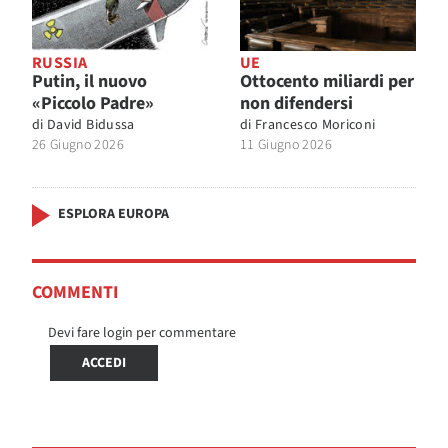
RUSSIA
UE
Putin, il nuovo
Ottocento miliardi per
«Piccolo Padre»
non difendersi
di
David Bidussa
di
Francesco Moriconi
26 Giugno 2026
11 Giugno 2026
ESPLORA EUROPA
COMMENTI
Devi fare login per commentare
ACCEDI