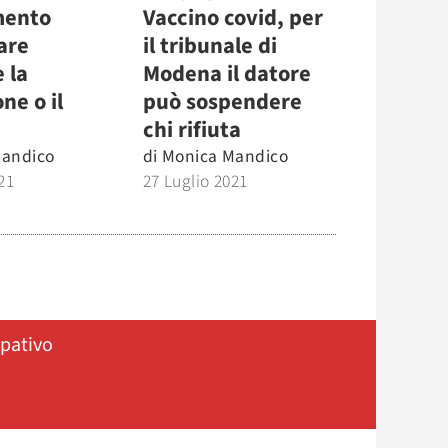
mento
Vaccino covid, per
are
il tribunale di
 la
Modena il datore
ne o il
può sospendere
chi rifiuta
Mandico
di
Monica Mandico
21
27 Luglio 2021
ipativo