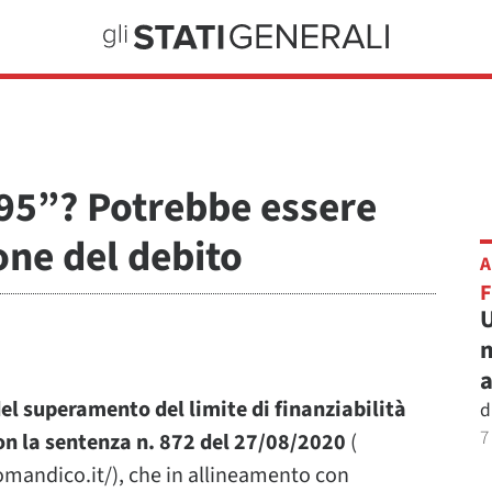
95”? Potrebbe essere
one del debito
A
U
m
a
del superamento del limite di finanziabilità
d
7
con la sentenza n. 872 del 27/08/2020
(
omandico.it/), che in allineamento con