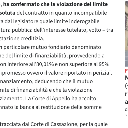
e,
ha confermato che la violazione del limite
ssoluta
del contratto in quanto incompatibile
ta dal legislatore quale limite inderogabile
tura pubblica dell’interesse tutelato, volto – tra
stazione creditizia.
 un particolare mutuo fondiario denominato
ne del limite di finanziabilità, provvedendo a
non inferiore all’80,01% e non superiore al 95%
mpromesso ovvero il valore riportato in perizia”.
M
l finanziamento, deducendo che il mutuo
ite di finanziabilità e che la violazione
r
nziamento. La Corte di Appello ha accolto
a
nnato la banca al restituzione delle somme
d
7
tracciata dal Corte di Cassazione, per la quale