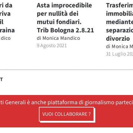
ri da
Asta improcedibile
Trasferi
riva
per nullità dei
immobili
il
mutui fondiari.
mediante
raina
Trib Bologna 2.8.21
separazio
divorzio
dico
di
Monica Mandico
9 Agosto 2021
di
Monica 
31 Luglio 20
ST
ati Generali è anche piattaforma di giornalismo partec
VUOI COLLABORARE ?