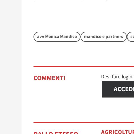
avv Monica Mandico
mandico e partners
s
Devi fare logi
COMMENTI
ACCED
AGRICOLTU