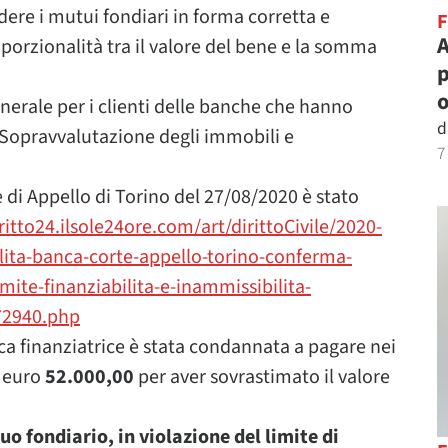
dere i mutui fondiari in forma corretta e
A
roporzionalità tra il valore del bene e la somma
p
o
enerale per i clienti delle banche che hanno
d
 Sopravvalutazione degli immobili e
7
 di Appello di Torino del 27/08/2020 è stato
itto24.ilsole24ore.com/art/dirittoCivile/2020-
ita-banca-corte-appello-torino-conferma-
ite-finanziabilita-e-inammissibilita-
172940.php
ca finanziatrice è stata condannata a pagare nei
d euro
52.000,00
per aver sovrastimato il valore
uo fondiario, in violazione del limite di