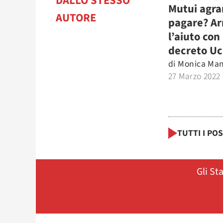
DALLO STESSO
Mutui agra
AUTORE
pagare? Ar
l’aiuto con 
decreto Uc
di
Monica Man
27 Marzo 2022
TUTTI I PO
Gli St