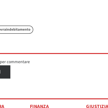
ovraindebitamento
n per commentare
I
RA
FINANZA
GIUSTIZI