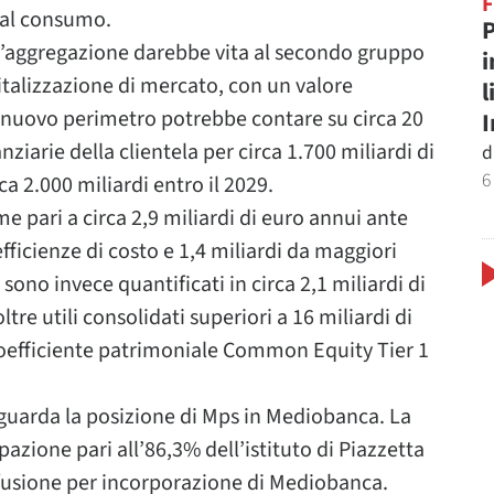
o al consumo.
P
 l’aggregazione darebbe vita al secondo gruppo
i
talizzazione di mercato, con un valore
l
 Il nuovo perimetro potrebbe contare su circa 20
nanziarie della clientela per circa 1.700 miliardi di
d
6
ca 2.000 miliardi entro il 2029.
e pari a circa 2,9 miliardi di euro annui ante
efficienze di costo e 1,4 miliardi da maggiori
 sono invece quantificati in circa 2,1 miliardi di
re utili consolidati superiori a 16 miliardi di
coefficiente patrimoniale Common Equity Tier 1
guarda la posizione di Mps in Mediobanca. La
azione pari all’86,3% dell’istituto di Piazzetta
 fusione per incorporazione di Mediobanca.