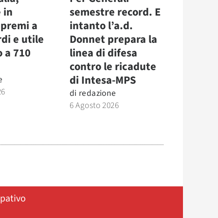
 in
semestre record. E
 premi a
intanto l’a.d.
di e utile
Donnet prepara la
o a 710
linea di difesa
contro le ricadute
di Intesa-MPS
e
26
di
redazione
6 Agosto 2026
ipativo