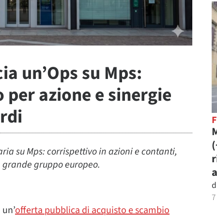
cia un’Ops su Mps:
o per azione e sinergie
rdi
M
ia su Mps: corrispettivo in azioni e contanti,
r
un grande gruppo europeo.
a
d
7
 un’
offerta pubblica di acquisto e scambio