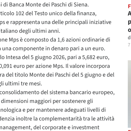
ni di Banca Monte dei Paschi di Siena.
A
ticolo 102 del Testo unico della finanza,
p
ps e rappresenta una delle principali iniziative
o
taliano degli ultimi anni.
d
zione Mps è composto da 1,6 azioni ordinarie di
7
a una componente in denaro pari a un euro.
lo Intesa del 5 giugno 2026, pari a 5,682 euro,
0,091 euro per azione Mps. Il valore incorpora
a del titolo Monte dei Paschi del 5 giugno e del
i ultimi tre mesi.
di consolidamento del sistema bancario europeo,
 dimensioni maggiori per sostenere gli
cnologica e per mantenere adeguati livelli di
denzia inoltre la complementarità tra le attività
 management, del corporate e investment