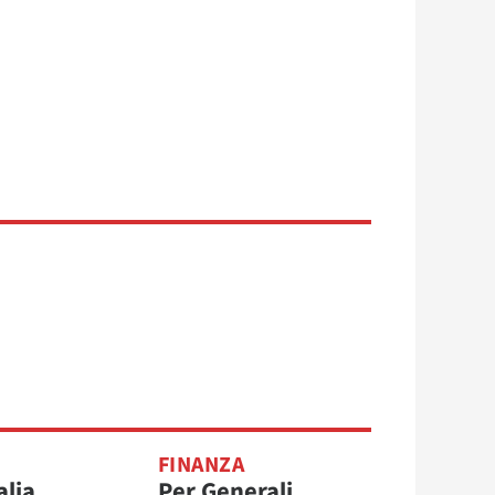
FINANZA
alia,
Per Generali