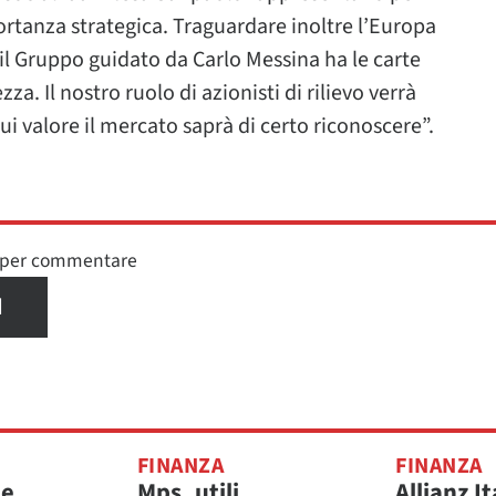
tanza strategica. Traguardare inoltre l’Europa
 il Gruppo guidato da Carlo Messina ha le carte
za. Il nostro ruolo di azionisti di rilievo verrà
cui valore il mercato saprà di certo riconoscere”.
n per commentare
I
FINANZA
FINANZA
le
Mps, utili
Allianz It