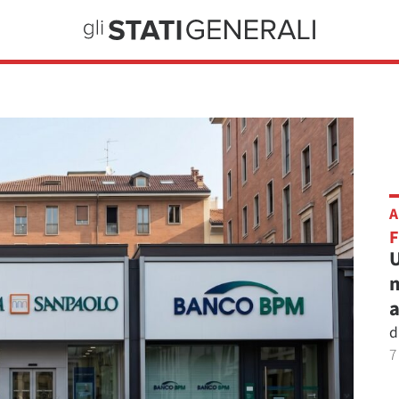
A
U
m
a
d
7