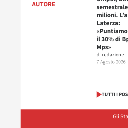
AUTORE
semestrale
milioni. L’a
Laterza:
«Puntiamo 
il 30% di B
Mps»
di
redazione
7 Agosto 2026
TUTTI I PO
Gli St