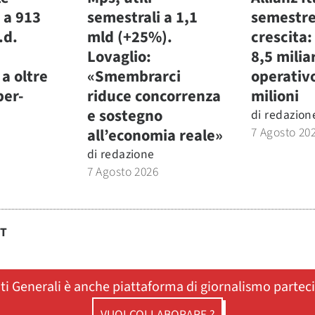
 a 913
semestrali a 1,1
semestre
.d.
mld (+25%).
crescita:
Lovaglio:
8,5 miliar
a oltre
«Smembrarci
operativ
per-
riduce concorrenza
milioni
e sostegno
di
redazion
7 Agosto 20
all’economia reale»
di
redazione
7 Agosto 2026
ST
ati Generali è anche piattaforma di giornalismo partec
VUOI COLLABORARE ?