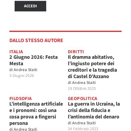
ACCEDI
DALLO STESSO AUTORE
ITALIA
DIRITTI
2 Giugno 2026: Festa
Il dramma abitativo,
Mesta
l’ingiusto potere dei
creditori e la tragedia
di
Andrea Staiti
3 Giugno 2026
di Castel D’Azzano
di
Andrea Staiti
19 Ottobre 2025
FILOSOFIA
GEOPOLITICA
L’intelligenza artificiale
La guerra in Ucraina, la
e i pronomi: così una
crisi della fiducia e
cosa prova a fingersi
l’antinomia del denaro
persona
di
Andrea Staiti
24 Febbraio 2023
di
Andrea Staiti