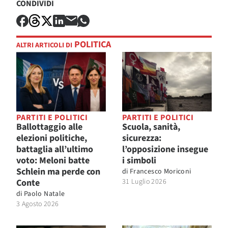
CONDIVIDI
POLITICA
ALTRI ARTICOLI DI
PARTITI E POLITICI
PARTITI E POLITICI
Ballottaggio alle
Scuola, sanità,
elezioni politiche,
sicurezza:
battaglia all’ultimo
l’opposizione insegue
voto: Meloni batte
i simboli
Schlein ma perde con
di
Francesco Moriconi
Conte
31 Luglio 2026
di
Paolo Natale
3 Agosto 2026