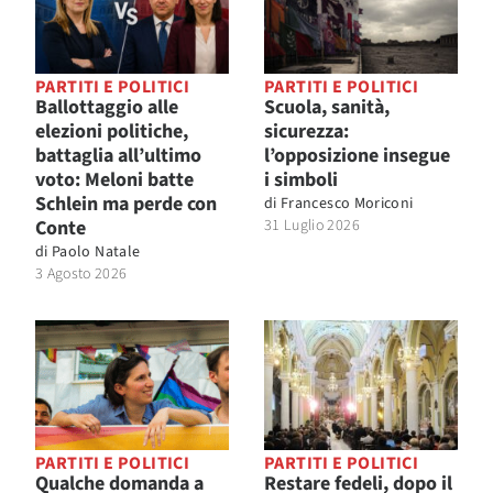
PARTITI E POLITICI
PARTITI E POLITICI
Ballottaggio alle
Scuola, sanità,
elezioni politiche,
sicurezza:
battaglia all’ultimo
l’opposizione insegue
voto: Meloni batte
i simboli
Schlein ma perde con
di
Francesco Moriconi
Conte
31 Luglio 2026
di
Paolo Natale
3 Agosto 2026
PARTITI E POLITICI
PARTITI E POLITICI
Qualche domanda a
Restare fedeli, dopo il