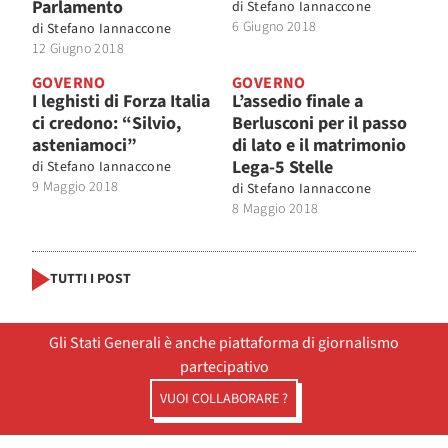
Parlamento
di
Stefano Iannaccone
6 Giugno 2018
di
Stefano Iannaccone
12 Giugno 2018
GOVERNO
GOVERNO
I leghisti di Forza Italia
L’assedio finale a
ci credono: “Silvio,
Berlusconi per il passo
asteniamoci”
di lato e il matrimonio
Lega-5 Stelle
di
Stefano Iannaccone
9 Maggio 2018
di
Stefano Iannaccone
8 Maggio 2018
TUTTI I POST
Gli Stati Generali è anche piattaforma di giornalismo
partecipativo
VUOI COLLABORARE ?