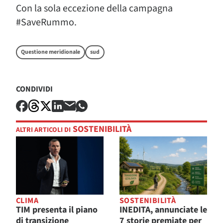
Con la sola eccezione della campagna
#SaveRummo.
Questione meridionale
sud
CONDIVIDI
SOSTENIBILITÀ
ALTRI ARTICOLI DI
CLIMA
SOSTENIBILITÀ
TIM presenta il piano
INEDITA, annunciate le
di transizione
7 storie premiate per