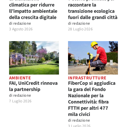
climatica per ridurre
raccontare la
ll’impatto ambientale
transizione ecologica
della crescita digitale
fuori dalle grandi città
di
redazione
di
redazione
3 Agosto 2026
28 Luglio 2026
AMBIENTE
INFRASTRUTTURE
FAI, UniCredit rinnova
FiberCop si aggiudica
la partnership
la gara del Fondo
Nazionale per la
di
redazione
7 Luglio 2026
Connettività: fibra
FTTH per altri 477
mila civici
di
redazione
3 Luglio 2026