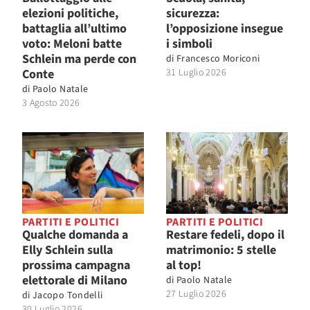
elezioni politiche,
sicurezza:
battaglia all’ultimo
l’opposizione insegue
voto: Meloni batte
i simboli
Schlein ma perde con
di
Francesco Moriconi
Conte
31 Luglio 2026
di
Paolo Natale
3 Agosto 2026
PARTITI E POLITICI
PARTITI E POLITICI
Qualche domanda a
Restare fedeli, dopo il
Elly Schlein sulla
matrimonio: 5 stelle
prossima campagna
al top!
elettorale di Milano
di
Paolo Natale
27 Luglio 2026
di
Jacopo Tondelli
30 Luglio 2026