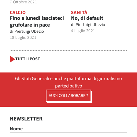
7 Ottobre 2021
CALCIO
SANITÀ
Fino a lunedì lasciateci
No, di default
grufolare in pace
di
Pierluigi Ubezio
4 Luglio 2021
di
Pierluigi Ubezio
10 Luglio 2021
TUTTI I POST
Gli Stati Generali è anche piattaforma di giornalismo
partecipativo
VUOI COLLABORARE ?
NEWSLETTER
Nome