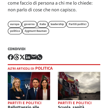
come faccio di persona a chi me lo chiede:
non parlo di cose che non capisco.
europa
governo
italia
leadership
Partiti politici
politica
Zygmunt Bauman
CONDIVIDI
POLITICA
ALTRI ARTICOLI DI
PARTITI E POLITICI
PARTITI E POLITICI
Ballottaggio alle
Scuola, sanità,