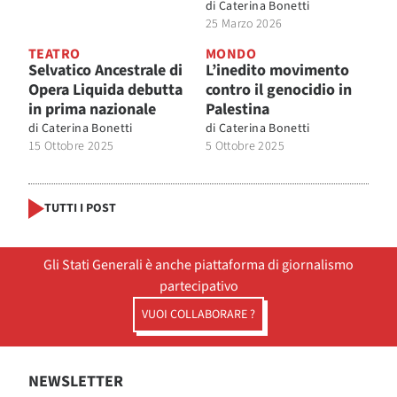
di
Caterina Bonetti
25 Marzo 2026
TEATRO
MONDO
Selvatico Ancestrale di
L’inedito movimento
Opera Liquida debutta
contro il genocidio in
in prima nazionale
Palestina
di
Caterina Bonetti
di
Caterina Bonetti
15 Ottobre 2025
5 Ottobre 2025
TUTTI I POST
Gli Stati Generali è anche piattaforma di giornalismo
partecipativo
VUOI COLLABORARE ?
NEWSLETTER