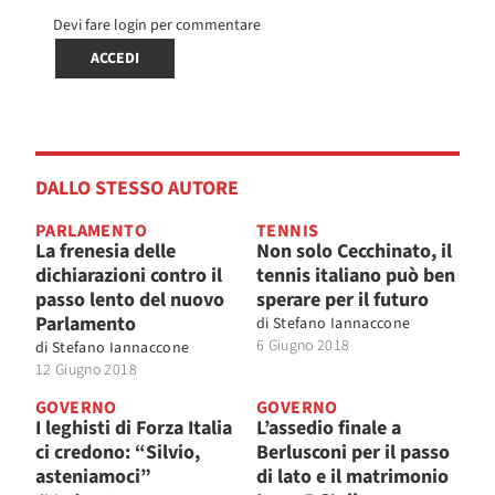
Devi fare login per commentare
ACCEDI
DALLO STESSO AUTORE
PARLAMENTO
TENNIS
La frenesia delle
Non solo Cecchinato, il
dichiarazioni contro il
tennis italiano può ben
passo lento del nuovo
sperare per il futuro
Parlamento
di
Stefano Iannaccone
6 Giugno 2018
di
Stefano Iannaccone
12 Giugno 2018
GOVERNO
GOVERNO
I leghisti di Forza Italia
L’assedio finale a
ci credono: “Silvio,
Berlusconi per il passo
asteniamoci”
di lato e il matrimonio