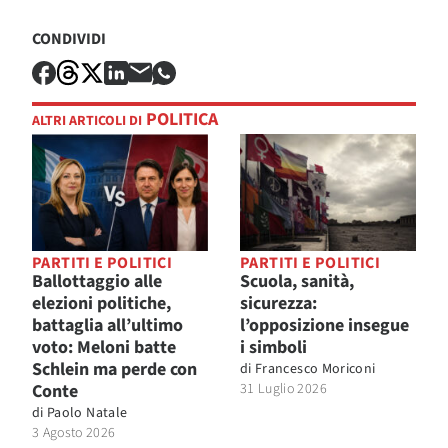
CONDIVIDI
POLITICA
ALTRI ARTICOLI DI
PARTITI E POLITICI
PARTITI E POLITICI
Ballottaggio alle
Scuola, sanità,
elezioni politiche,
sicurezza:
battaglia all’ultimo
l’opposizione insegue
voto: Meloni batte
i simboli
Schlein ma perde con
di
Francesco Moriconi
Conte
31 Luglio 2026
di
Paolo Natale
3 Agosto 2026