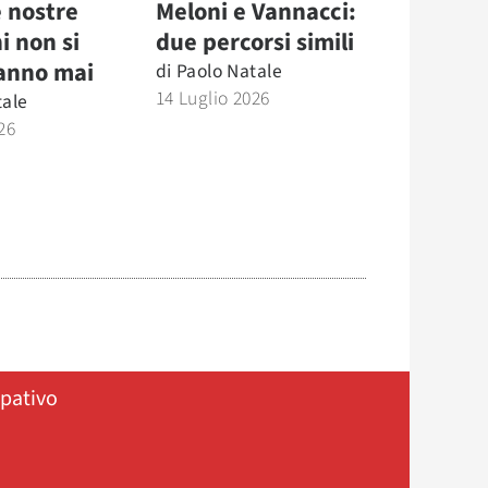
e nostre
Meloni e Vannacci:
ni non si
due percorsi simili
anno mai
di
Paolo Natale
14 Luglio 2026
tale
26
ipativo