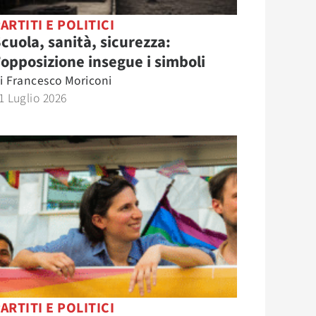
ARTITI E POLITICI
cuola, sanità, sicurezza:
’opposizione insegue i simboli
i
Francesco Moriconi
1 Luglio 2026
ARTITI E POLITICI