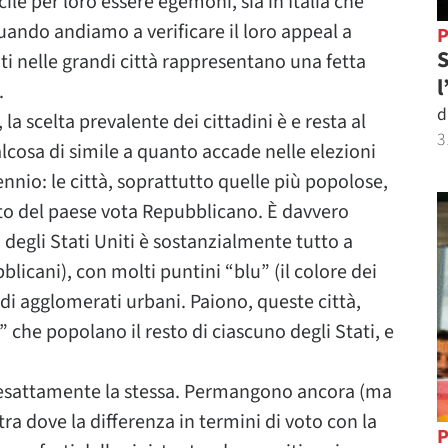
cile per loro essere egemoni, sia in Italia che
quando andiamo a verificare il loro appeal a
P
S
ti nelle grandi città rappresentano una fetta
l
.
d
 la scelta prevalente dei cittadini è e resta al
3
lcosa di simile a quanto accade nelle elezioni
nnio: le città, soprattutto quelle più popolose,
to del paese vota Repubblicano. È davvero
 degli Stati Uniti è sostanzialmente tutto a
licani), con molti puntini “blu” (il colore dei
i agglomerati urbani. Paiono, queste città,
 che popolano il resto di ciascuno degli Stati, e
è esattamente la stessa. Permangono ancora (ma
ra dove la differenza in termini di voto con la
P