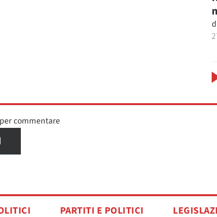
m
d
2
n per commentare
I
OLITICI
PARTITI E POLITICI
LEGISLAZ