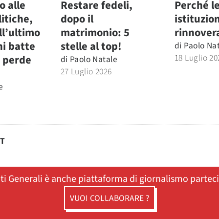
o alle
Restare fedeli,
Perché l
litiche,
dopo il
istituzio
ll’ultimo
matrimonio: 5
rinnover
ni batte
stelle al top!
di
Paolo Na
18 Luglio 20
 perde
di
Paolo Natale
27 Luglio 2026
e
ST
ati Generali è anche piattaforma di giornalismo partec
VUOI COLLABORARE ?