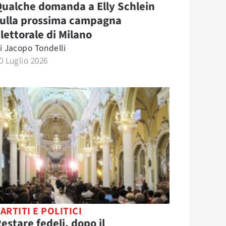
ualche domanda a Elly Schlein
sulla prossima campagna
lettorale di Milano
i
Jacopo Tondelli
0 Luglio 2026
ARTITI E POLITICI
estare fedeli, dopo il