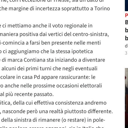
ne, con l’eccezione di Trieste, sia un dato di
che margine di incertezza soprattutto a Torino
P
B
se ci mettiamo anche il voto regionale in
b
aniera positiva dai vertici del centro-sinistra,
b
ri-comincia a farsi ben presente nelle menti
d
o ci aggiungiamo che la stessa ipotetica
3
e di marca Contiana sta iniziando a diventare
 in alcuni dei primi turni che negli eventuali
ticolare in casa Pd appare rassicurante: le
o anche nelle prossime occasioni elettorali
al più recente passato.
itica, della cui effettiva consistenza andremo
ni, nasconde però una realtà piuttosto differente.
della sinistra di rimanere (o restare) in pole-