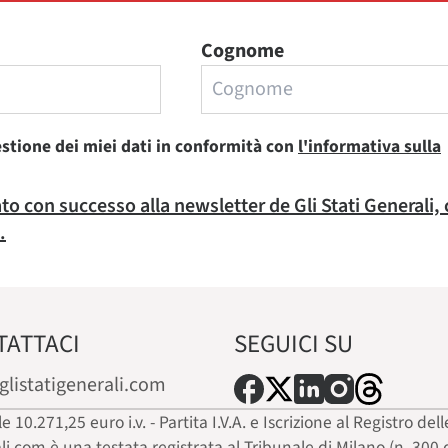
Cognome
estione dei miei dati in conformità con
l'informativa sulla
rato con successo alla newsletter de Gli Stati Generali,
.
TATTACI
SEGUICI SU
glistatigenerali.com
ale 10.271,25 euro i.v. - Partita I.V.A. e Iscrizione al Registro
ali.com è una testata registrata al Tribunale di Milano (n. 300 