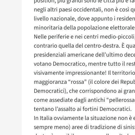
position, più grandi sono le città più è fa
negli altri paesi occidentali, non è così 
livello nazionale, dove appunto i residen
minoritaria della popolazione elettorale
Nelle periferie e nei centri medio-piccoli,
contrario quella del centro-destra. È qua
presidenziali americane dell’ultimo dece
votano Democratico, mentre tutto il res
visivamente impressionante! Il territorio
maggioranza “rossa” (il colore dei Repubb
Democratici), che corrispondono ai grand
come assediate dagli antichi “pellerossa”
tentano l’assalto ai fortini Democratici.
In Italia ovviamente la situazione non 
sempre meno) aree di tradizione di sinist