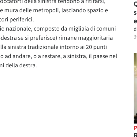
occaforti della sinistra tendono a ritirarsi,
Q
le mura delle metropoli, lasciando spazio e
ori periferici.
e
itorio nazionale, composto da migliaia di comuni
d
3
o-destra se si preferisce) rimane maggioritaria
lla sinistra tradizionale intorno ai 20 punti
ad andare, o a restare, a sinistra, il paese nel
i della destra.
P
R