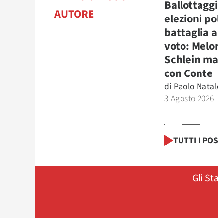
Ballottaggi
AUTORE
elezioni po
battaglia a
voto: Melo
Schlein ma
con Conte
di
Paolo Natal
3 Agosto 2026
TUTTI I PO
Gli St