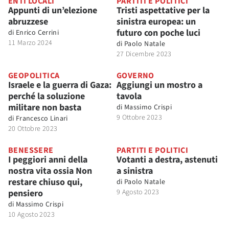
ENTI LOCALI
PARTITI E POLITICI
Appunti di un’elezione
Tristi aspettative per la
abruzzese
sinistra europea: un
futuro con poche luci
di
Enrico Cerrini
11 Marzo 2024
di
Paolo Natale
27 Dicembre 2023
GEOPOLITICA
GOVERNO
Israele e la guerra di Gaza:
Aggiungi un mostro a
perché la soluzione
tavola
militare non basta
di
Massimo Crispi
9 Ottobre 2023
di
Francesco Linari
20 Ottobre 2023
BENESSERE
PARTITI E POLITICI
I peggiori anni della
Votanti a destra, astenuti
nostra vita ossia Non
a sinistra
restare chiuso qui,
di
Paolo Natale
pensiero
9 Agosto 2023
di
Massimo Crispi
10 Agosto 2023