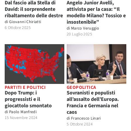
Dal fascio alla Stella di
Angelo Junior Avelli,
David: il sorprendente
attivista per la casa: “Il
ribaltamento delle destre
modello Milano? Tossico e
insostenibile”
di
Giovanni Chiriatti
6 Ottobre 2025
di
Marco Veruggio
20 Luglio 2025
PARTITI E POLITICI
GEOPOLITICA
Dopo Trump: i
Sovranisti e populisti
progressisti e il
all’assalto dell’Europa.
giocattolo smontato
Francia e Germania nel
caos
di
Paolo Manfredi
15 Novembre 2024
di
Francesco Linari
5 Ottobre 2024