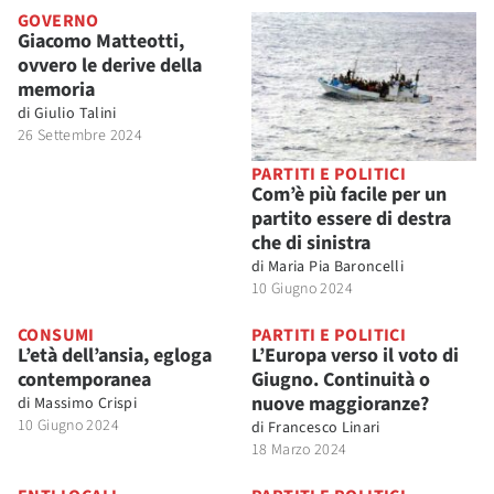
GOVERNO
Giacomo Matteotti,
ovvero le derive della
memoria
di
Giulio Talini
26 Settembre 2024
PARTITI E POLITICI
Com’è più facile per un
partito essere di destra
che di sinistra
di
Maria Pia Baroncelli
10 Giugno 2024
CONSUMI
PARTITI E POLITICI
L’età dell’ansia, egloga
L’Europa verso il voto di
contemporanea
Giugno. Continuità o
nuove maggioranze?
di
Massimo Crispi
10 Giugno 2024
di
Francesco Linari
18 Marzo 2024