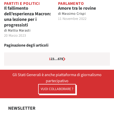
PARTITI E POLITICI
PARLAMENTO
Il fallimento
Amore tra le rovine
dell’esperienza Macron:
di
Massimo Crispi
una lezione per i
11 Novembre 2022
progressisti
di
Mattia Marasti
20 Marzo 2023
Paginazione degli articoli
1
2
3
…
6
7
8
Gli Stati Generali è anche piattaforma di giornalismo
partecipativo
VUOI COLLABORARE ?
NEWSLETTER