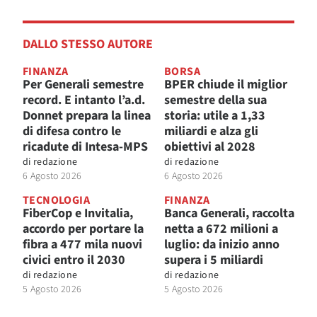
DALLO STESSO AUTORE
FINANZA
BORSA
Per Generali semestre
BPER chiude il miglior
record. E intanto l’a.d.
semestre della sua
Donnet prepara la linea
storia: utile a 1,33
di difesa contro le
miliardi e alza gli
ricadute di Intesa-MPS
obiettivi al 2028
di
redazione
di
redazione
6 Agosto 2026
6 Agosto 2026
TECNOLOGIA
FINANZA
FiberCop e Invitalia,
Banca Generali, raccolta
accordo per portare la
netta a 672 milioni a
fibra a 477 mila nuovi
luglio: da inizio anno
civici entro il 2030
supera i 5 miliardi
di
redazione
di
redazione
5 Agosto 2026
5 Agosto 2026