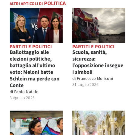
POLITICA
ALTRI ARTICOLI DI
PARTITI E POLITICI
PARTITI E POLITICI
Ballottaggio alle
Scuola, sanità,
elezioni politiche,
sicurezza:
battaglia all’ultimo
l’opposizione insegue
voto: Meloni batte
i simboli
Schlein ma perde con
di
Francesco Moriconi
Conte
31 Luglio 2026
di
Paolo Natale
3 Agosto 2026