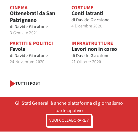
CINEMA
COSTUME
Ottenebrati da San
Conti latranti
Patrignano
di
Davide Giacalone
4 Dicembre 2020
di
Davide Giacalone
3 Gennaio 2021
PARTITI E POLITICI
INFRASTRUTTURE
Favola
Lavori non in corso
di
Davide Giacalone
di
Davide Giacalone
24 Novembre 2020
21 Ottobre 2020
TUTTI I POST
Gli Stati Generali è anche piattaforma di giornalismo
partecipativo
VUOI COLLABORARE ?