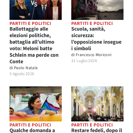
PARTITI E POLITICI
PARTITI E POLITICI
Ballottaggio alle
Scuola, sanità,
elezioni politiche,
sicurezza:
battaglia all’ultimo
l’opposizione insegue
voto: Meloni batte
i simboli
Schlein ma perde con
di
Francesco Moriconi
Conte
31 Luglio 2026
di
Paolo Natale
3 Agosto 2026
PARTITI E POLITICI
PARTITI E POLITICI
Qualche domanda a
Restare fedeli, dopo il