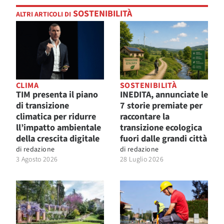
SOSTENIBILITÀ
ALTRI ARTICOLI DI
CLIMA
SOSTENIBILITÀ
TIM presenta il piano
INEDITA, annunciate le
di transizione
7 storie premiate per
climatica per ridurre
raccontare la
ll’impatto ambientale
transizione ecologica
della crescita digitale
fuori dalle grandi città
di
redazione
di
redazione
3 Agosto 2026
28 Luglio 2026