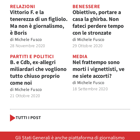
RELAZIONI
BENESSERE
Vittorio F. e la
Obiettivo, portare a
tenerezza di un figliolo.
casa la ghirba. Non
Ma non è giornalismo,
fateci perdere tempo
è Boris
con le stronzate
di
Michele Fusco
di
Michele Fusco
28 Novembre 2020
29 Ottobre 2020
PARTITI E POLITICI
MEDIA
B. e Cdb, ex-allegri
Nel frattempo sono
miliardari che vogliono
morti i vignettisti, ve
tutto chiuso proprio
ne siete accorti?
come noi
di
Michele Fusco
18 Settembre 2020
di
Michele Fusco
21 Ottobre 2020
TUTTI I POST
Gli Stati Generali è anche piattaforma di giornalismo