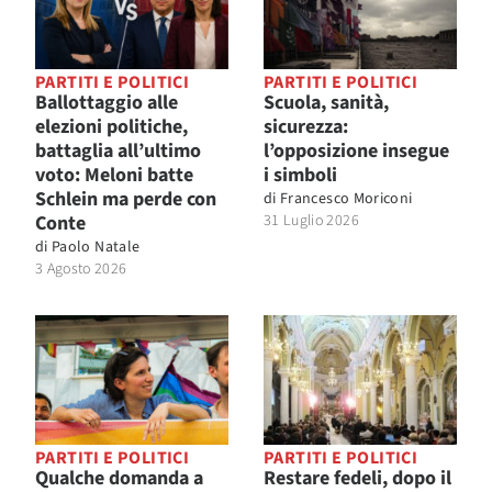
PARTITI E POLITICI
PARTITI E POLITICI
Ballottaggio alle
Scuola, sanità,
elezioni politiche,
sicurezza:
battaglia all’ultimo
l’opposizione insegue
voto: Meloni batte
i simboli
Schlein ma perde con
di
Francesco Moriconi
Conte
31 Luglio 2026
di
Paolo Natale
3 Agosto 2026
PARTITI E POLITICI
PARTITI E POLITICI
Qualche domanda a
Restare fedeli, dopo il