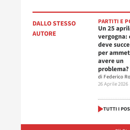
PARTITI E P
DALLO STESSO
Un 25 apri
AUTORE
vergogna: 
deve succ
per ammett
avere un
problema?
di
Federico Ro
26 Aprile 2026
TUTTI I PO