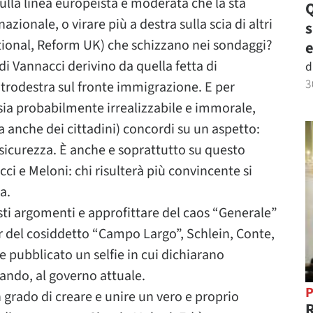
sulla linea europeista e moderata che la sta
Q
zionale, o virare più a destra sulla scia di altri
tional, Reform UK) che schizzano nei sondaggi?
e
di Vannacci derivino da quella fetta di
d
3
ntrodestra sul fronte immigrazione. E per
sia probabilmente irrealizzabile e immorale,
a anche dei cittadini) concordi su un aspetto:
 sicurezza. È anche e soprattutto su questo
cci e Meloni: chi risulterà più convincente si
a.
sti argomenti e approfittare del caos “Generale”
ader del cosiddetto “Campo Largo”, Schlein, Conte,
 pubblicato un selfie in cui dichiarano
ando, al governo attuale.
P
n grado di creare e unire un vero e proprio
R