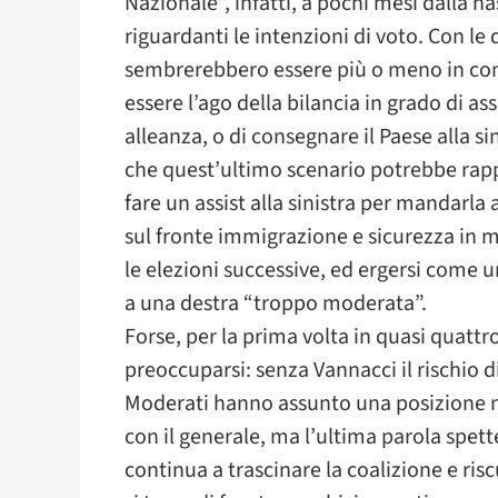
Nazionale”, infatti, a pochi mesi dalla na
riguardanti le intenzioni di voto. Con le
sembrerebbero essere più o meno in cond
essere l’ago della bilancia in grado di ass
alleanza, o di consegnare il Paese alla sin
che quest’ultimo scenario potrebbe rapp
fare un assist alla sinistra per mandarla 
sul fronte immigrazione e sicurezza in 
le elezioni successive, ed ergersi come u
a una destra “troppo moderata”.
Forse, per la prima volta in quasi quattr
preoccuparsi: senza Vannacci il rischio d
Moderati hanno assunto una posizione n
con il generale, ma l’ultima parola spette
continua a trascinare la coalizione e ri