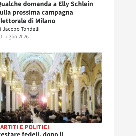
ualche domanda a Elly Schlein
sulla prossima campagna
lettorale di Milano
i
Jacopo Tondelli
0 Luglio 2026
ARTITI E POLITICI
estare fedeli, dopo il