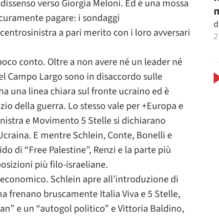
issenso verso Giorgia Meloni. Ed è una mossa
m
icuramente pagare: i sondaggi
d
ntrosinistra a pari merito con i loro avversari
2
 poco conto. Oltre a non avere né un leader né
del Campo Largo sono in disaccordo sulle
 ha una linea chiara sul fronte ucraino ed è
izio della guerra. Lo stesso vale per +Europa e
Sinistra e Movimento 5 Stelle si dichiarano
’Ucraina. E mentre Schlein, Conte, Bonelli e
do di “Free Palestine”, Renzi e la parte più
izioni più filo-israeliane.
economico. Schlein apre all’introduzione di
 frenano bruscamente Italia Viva e 5 Stelle,
an” e un “autogol politico” e Vittoria Baldino,