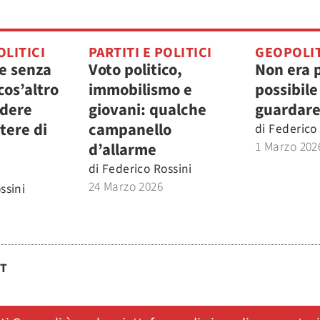
OLITICI
PARTITI E POLITICI
GEOPOLI
le senza
Voto politico,
Non era 
cos’altro
immobilismo e
possibile
edere
giovani: qualche
guardar
ere di
campanello
di
Federico 
1 Marzo 202
d’allarme
di
Federico Rossini
24 Marzo 2026
ssini
ST