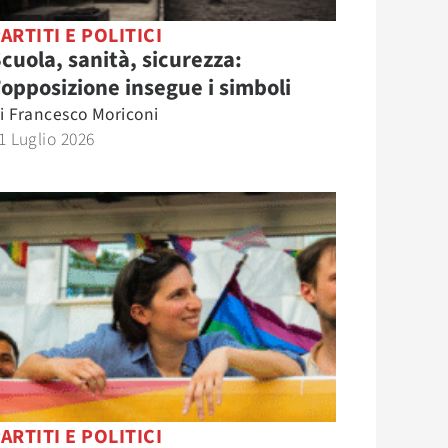
ARTITI E POLITICI
cuola, sanità, sicurezza:
’opposizione insegue i simboli
i
Francesco Moriconi
1 Luglio 2026
ARTITI E POLITICI