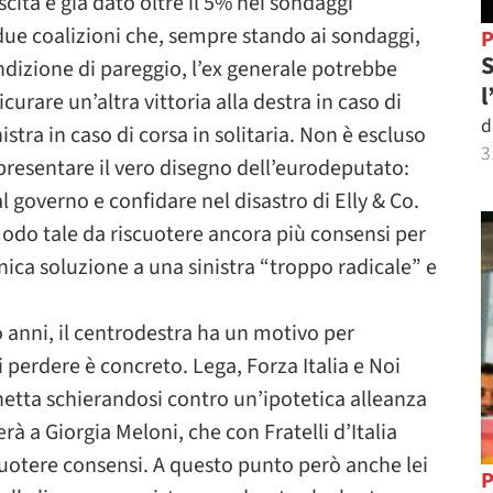
scita è già dato oltre il 5% nei sondaggi
 due coalizioni che, sempre stando ai sondaggi,
P
S
izione di pareggio, l’ex generale potrebbe
l
icurare un’altra vittoria alla destra in caso di
d
istra in caso di corsa in solitaria. Non è escluso
3
resentare il vero disegno dell’eurodeputato:
al governo e confidare nel disastro di Elly & Co.
modo tale da riscuotere ancora più consensi per
nica soluzione a una sinistra “troppo radicale” e
o anni, il centrodestra ha un motivo per
i perdere è concreto. Lega, Forza Italia e Noi
etta schierandosi contro un’ipotetica alleanza
rà a Giorgia Meloni, che con Fratelli d’Italia
scuotere consensi. A questo punto però anche lei
P