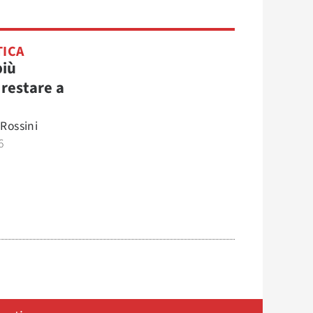
TICA
più
 restare a
e
Rossini
6