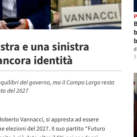
P
B
b
b
stra e una sinistra
d
ncora identità
3
equilibri del governo, ma il Campo Largo resta
sta del 2027
 Roberto Vannacci, si appresta ad essere
e elezioni del 2027. Il suo partito “Futuro