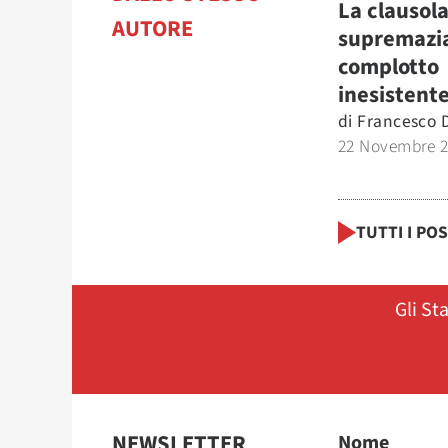
La clausola
AUTORE
supremazia 
complotto
inesistent
di
Francesco D
22 Novembre 
TUTTI I PO
Gli St
NEWSLETTER
Nome