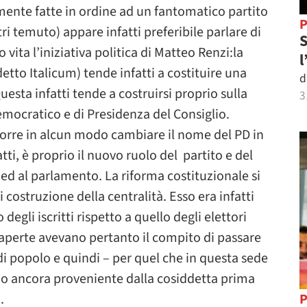
mente fatte in ordine ad un fantomatico partito
P
ri temuto) appare infatti preferibile parlare di
S
vita l’iniziativa politica di Matteo Renzi:la
l
etto Italicum) tende infatti a costituire una
d
esta infatti tende a costruirsi proprio sulla
3
emocratico e di Presidenza del Consiglio.
ccorre in alcun modo cambiare il nome del PD in
ti, è proprio il nuovo ruolo del partito e del
ed al parlamento. La riforma costituzionale si
 costruzione della centralità. Esso era infatti
degli iscritti rispetto a quello degli elettori
aperte avevano pertanto il compito di passare
di popolo e quindi – per quel che in questa sede
do ancora proveniente dalla cosiddetta prima
.
P