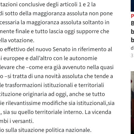
azioni conclusive degli articoli 1 e 2 la
 di sotto della maggioranza assoluta non pone
P
cessaria la maggioranza assoluta soltanto in
B
b
ente finale e tutto lascia oggi supporre che
b
lla votazione.
d
lo effettivo del nuovo Senato in riferimento al
3
ni europee e dall’altro con le autonomie
 rilevare che –come era già avvenuto nella quasi
–si tratta di una novità assoluta che tende a
trasformazioni istituzionali e territoriali
ituzione originaria ad oggi, anche se tutto
 rilevantissime modifiche sia istituzionali,sia
 sia su quello territoriale interno. La vicenda
bi i versanti.
io sulla situazione politica nazionale.