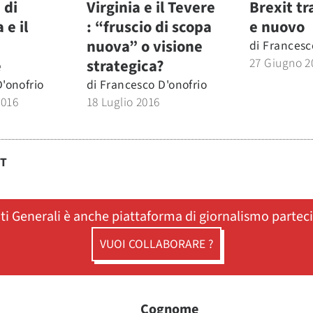
 di
Virginia e il Tevere
Brexit tr
e il
: “fruscio di scopa
e nuovo
nuova” o visione
di
Francesc
27 Giugno 2
e
strategica?
'onofrio
di
Francesco D'onofrio
2016
18 Luglio 2016
ST
ati Generali è anche piattaforma di giornalismo partec
VUOI COLLABORARE ?
Cognome