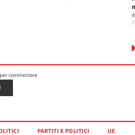
m
d
2
n per commentare
I
OLITICI
PARTITI E POLITICI
UE