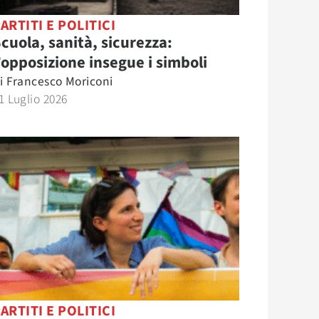
ARTITI E POLITICI
cuola, sanità, sicurezza:
’opposizione insegue i simboli
i
Francesco Moriconi
1 Luglio 2026
ARTITI E POLITICI