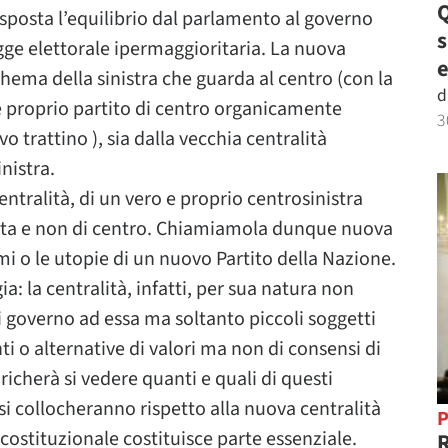
Q
 sposta l’equilibrio dal parlamento al governo
gge elettorale ipermaggioritaria. La nuova
e
chema della sinistra che guarda al centro (con la
d
e proprio partito di centro organicamente
3
vo trattino ), sia dalla vecchia centralità
nistra.
ntralità, di un vero e proprio centrosinistra
ratta e non di centro. Chiamiamola dunque nuova
mi o le utopie di un nuovo Partito della Nazione.
a: la centralità, infatti, per sua natura non
 governo ad essa ma soltanto piccoli soggetti
i o alternative di valori ma non di consensi di
richerà si vedere quanti e quali di questi
i collocheranno rispetto alla nuova centralità
P
costituzionale costituisce parte essenziale.
R