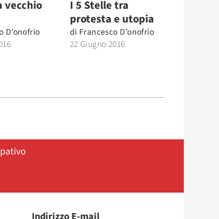
a vecchio
I 5 Stelle tra
protesta e utopia
o D'onofrio
di
Francesco D'onofrio
016
22 Giugno 2016
ipativo
Indirizzo E-mail