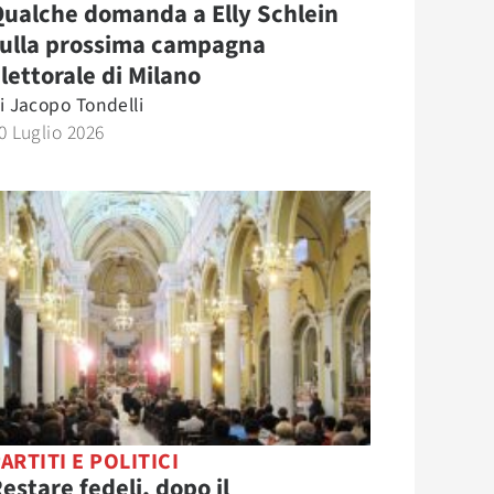
ualche domanda a Elly Schlein
sulla prossima campagna
lettorale di Milano
i
Jacopo Tondelli
0 Luglio 2026
ARTITI E POLITICI
estare fedeli, dopo il