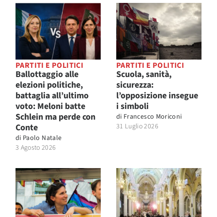
PARTITI E POLITICI
PARTITI E POLITICI
Ballottaggio alle
Scuola, sanità,
elezioni politiche,
sicurezza:
battaglia all’ultimo
l’opposizione insegue
voto: Meloni batte
i simboli
Schlein ma perde con
di
Francesco Moriconi
Conte
31 Luglio 2026
di
Paolo Natale
3 Agosto 2026