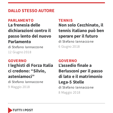
DALLO STESSO AUTORE
PARLAMENTO
TENNIS
La frenesia delle
Non solo Cecchinato, il
dichiarazioni contro il
tennis italiano può ben
passo lento del nuovo
sperare per il futuro
Parlamento
di
Stefano Iannaccone
6 Giugno 2018
di
Stefano Iannaccone
12 Giugno 2018
GOVERNO
GOVERNO
I leghisti di Forza Italia
L’assedio finale a
ci credono: “Silvio,
Berlusconi per il passo
asteniamoci”
di lato e il matrimonio
Lega-5 Stelle
di
Stefano Iannaccone
9 Maggio 2018
di
Stefano Iannaccone
8 Maggio 2018
TUTTI I POST