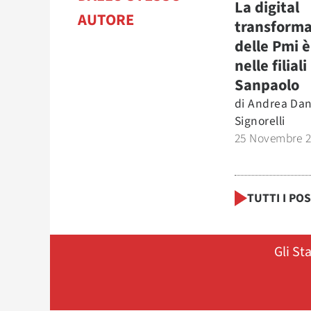
La digital
AUTORE
transforma
delle Pmi è
nelle filial
Sanpaolo
di
Andrea Dan
Signorelli
25 Novembre 
TUTTI I PO
Gli St