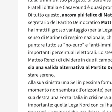
Italia e infine il suo progetto di dare vit
Fratelli d’Italia e CasaPound è quasi pron
Di tutto questo,
ancora più felice di Mat
segretario del Partito Democratico
Matt
ha infatti il grosso vantaggio (per la Leg
senso di Marine) di respiro nazionale, ch
puntare tutto su “no-euro” e “anti-immi
importanti percentuali elettorali. Lo stes
Matteo Renzi) di dividere in due il camp
sia una valida alternativa al Partito 
stare sereno.
Alla sua sinistra una Sel in pessima form
momento non sembra all’orizzonte) per da
sua destra una Forza Italia in crisi nera 
importante: quella Lega Nord con cui ha