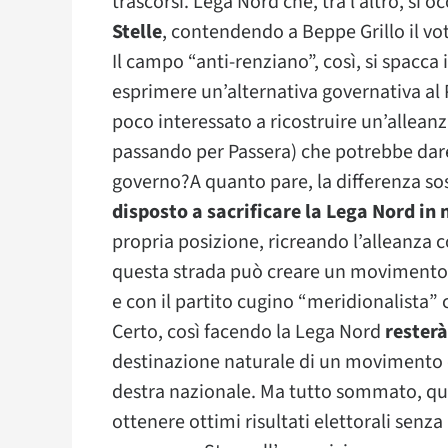
trascorsi. Lega Nord che, tra l’altro, si 
Stelle
, contendendo a Beppe Grillo il vot
Il campo “anti-renziano”, così, si spacca in
esprimere un’alternativa governativa al 
poco interessato a ricostruire un’alleanza
passando per Passera) che potrebbe dare
governo?A quanto pare, la differenza so
disposto a sacrificare la Lega Nord in
propria posizione, ricreando l’alleanza 
questa strada può creare un movimento 
e con il partito cugino “meridionalista” 
Certo, così facendo la Lega Nord
resterà
destinazione naturale di un movimento 
destra nazionale. Ma tutto sommato, que
ottenere ottimi risultati elettorali senz