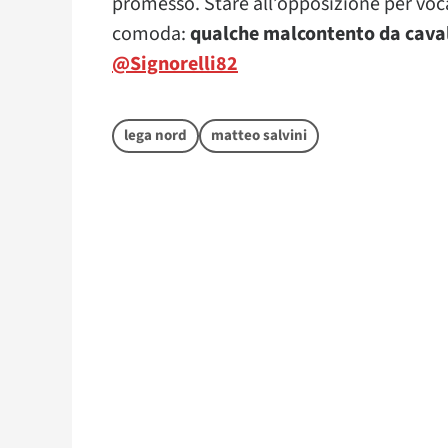
promesso. Stare all’opposizione per vo
comoda:
qualche malcontento da caval
@Signorelli82
lega nord
matteo salvini