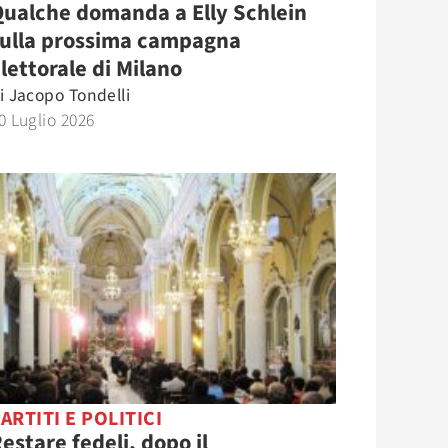
ualche domanda a Elly Schlein
sulla prossima campagna
lettorale di Milano
i
Jacopo Tondelli
0 Luglio 2026
ARTITI E POLITICI
estare fedeli, dopo il