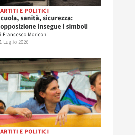
ARTITI E POLITICI
cuola, sanità, sicurezza:
’opposizione insegue i simboli
i
Francesco Moriconi
1 Luglio 2026
ARTITI E POLITICI