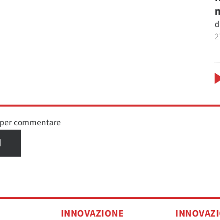
m
d
2
n per commentare
I
INNOVAZIONE
INNOVAZ