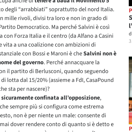
occupa anche di
tenere a bada il Movimento 5
o degli “arrabbiati” soprattutto del nord Italia.
P
S
 mille rivoli, divisi tra loro e non in grado di
l
Partito Democratico. Ma perché Salvini è così
d
 con Forza Italia e il centro (da Alfano a Casini
3
 vita a una coalizione con ambizioni di
stanziale con Bossi e Maroni è che
Salvini non è
 nome del governo
. Perché annacquare la
con il partito di Berlusconi, quando seguendo
di lotta dal 15/20% (assieme a FdI, CasaPound
che sta per nascere)?
 sicuramente confinata all’opposizione
,
che sempre più si configura come estrema
sto, non è per niente un male: consente di
a mai dover rendere conto di quanto si è detto e
P