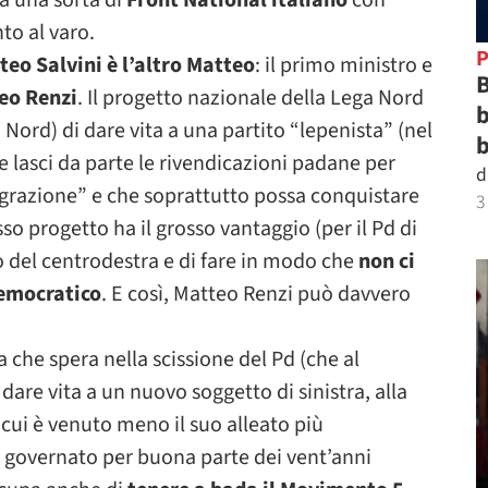
a a una sorta di
Front National italiano
con
to al varo.
P
teo Salvini è l’altro Matteo
: il primo ministro e
B
eo Renzi
. Il progetto nazionale della Lega Nord
b
a Nord) di dare vita a una partito “lepenista” (nel
b
e lasci da parte le rivendicazioni padane per
d
grazione” e che soprattutto possa conquistare
3
so progetto ha il grosso vantaggio (per il Pd di
o del centrodestra e di fare in modo che
non ci
Democratico
. E così, Matteo Renzi può davvero
a che spera nella scissione del Pd (che al
re vita a un nuovo soggetto di sinistra, alla
a cui è venuto meno il suo alleato più
 governato per buona parte dei vent’anni