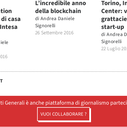
L’incredibile anno
Torino, 
tion
della blockchain
Center: v
 di casa
grattacie
di
Andrea Daniele
Signorelli
i Intesa
start-up
26 Settembre 2016
di
Andrea D
Signorelli
iele
22 Luglio 20
2016
ST
ati Generali è anche piattaforma di giornalismo partec
VUOI COLLABORARE ?