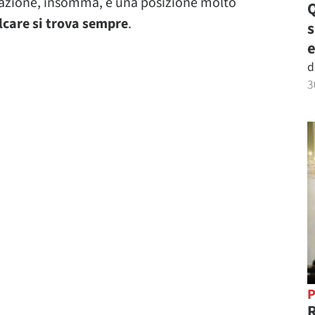
cazione, insomma, è una posizione molto
Q
care si trova sempre
.
e
d
3
P
R