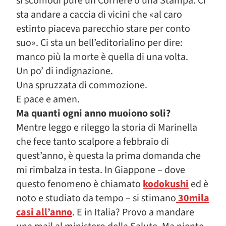
si scomodi pure un Corriere o una Stampa. Ci
sta andare a caccia di vicini che «al caro
estinto piaceva parecchio stare per conto
suo». Ci sta un bell’editorialino per dire:
manco più la morte è quella di una volta.
Un po’ di indignazione.
Una spruzzata di commozione.
E pace e amen.
Ma quanti ogni anno muoiono soli?
Mentre leggo e rileggo la storia di Marinella
che fece tanto scalpore a febbraio di
quest’anno, è questa la prima domanda che
mi rimbalza in testa. In Giappone – dove
questo fenomeno è chiamato
kodokushi
ed è
noto e studiato da tempo – si stimano
30mila
casi all’anno
. E in Italia? Provo a mandare