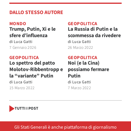
DALLO STESSO AUTORE
MONDO
GEOPOLITICA
Trump, Putin, Xi e le
La Russia di Putin e la
sfere d’influenza
scommessa da rivedere
di
Luca Gatti
di
Luca Gatti
7 Gennaio 2026
26 Marzo 2022
GEOPOLITICA
GEOPOLITICA
Lo spettro del patto
Noi (e la Cina)
Molotov-Ribbentropp e
possiamo fermare
la “variante” Putin
Putin
di
Luca Gatti
di
Luca Gatti
15 Marzo 2022
7 Marzo 2022
TUTTI I POST
Gli Stati Generali è anche piattaforma di giornalismo