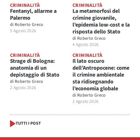
CRIMINALITÀ
CRIMINALITÀ
Fentanyl, allarme a
La metamorfosi del
Palermo
crimine giovanile,
l’epidemia low-cost e la
di
Roberto Greco
5 Agosto 2026
risposta dello Stato
di
Roberto Greco
4 Agosto 2026
CRIMINALITÀ
CRIMINALITÀ
Strage di Bologna:
Il lato oscuro
anatomia di un
dell’Antropocene: come
depistaggio di Stato
il crimine ambientale
sta ridisegnando
di
Roberto Greco
2 Agosto 2026
l’economia globale
di
Roberto Greco
2 Agosto 2026
TUTTI I POST