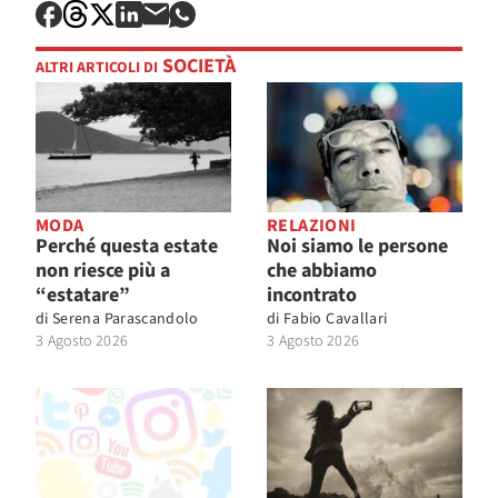
SOCIETÀ
ALTRI ARTICOLI DI
MODA
RELAZIONI
Perché questa estate
Noi siamo le persone
non riesce più a
che abbiamo
“estatare”
incontrato
di
Serena Parascandolo
di
Fabio Cavallari
3 Agosto 2026
3 Agosto 2026