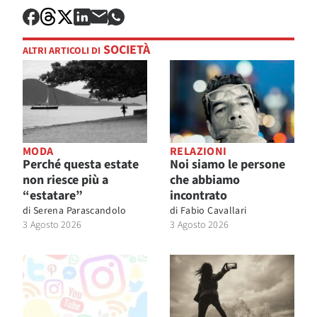
SOCIETÀ
ALTRI ARTICOLI DI
MODA
RELAZIONI
Perché questa estate
Noi siamo le persone
non riesce più a
che abbiamo
“estatare”
incontrato
di
Serena Parascandolo
di
Fabio Cavallari
3 Agosto 2026
3 Agosto 2026