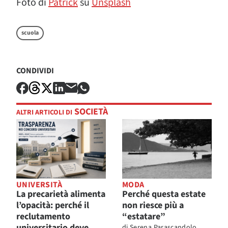
Foto di
Patrick
su
Unsplash
scuola
CONDIVIDI
SOCIETÀ
ALTRI ARTICOLI DI
UNIVERSITÀ
MODA
La precarietà alimenta
Perché questa estate
l’opacità: perché il
non riesce più a
reclutamento
“estatare”
universitario deve
di
Serena Parascandolo