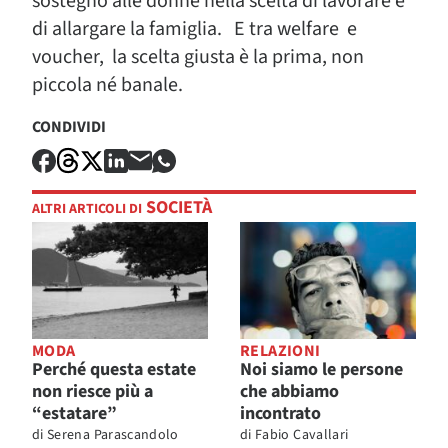
sostegno alle donne nella scelta di lavorare e
di allargare la famiglia. E tra welfare e
voucher, la scelta giusta è la prima, non
piccola né banale.
CONDIVIDI
SOCIETÀ
ALTRI ARTICOLI DI
MODA
RELAZIONI
Perché questa estate
Noi siamo le persone
non riesce più a
che abbiamo
“estatare”
incontrato
di
Serena Parascandolo
di
Fabio Cavallari