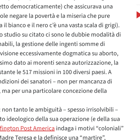
eletto democraticamente) che assicurava una
 vuole negare la povertà e la miseria che pure
l bianco e il nero c’è una vasta scala di grigi).
o studio su citato ci sono le dubbie modalità di
nabili, la gestione delle ingenti somme di
a visione eccessivamente dogmatica su aborto,
tesimo dato ai morenti senza autorizzazione, la
tante le 517 missioni in 100 diversi paesi. A
ndizioni dei sanatori – non per mancanza di
o, ma per una particolare concezione della
 non tanto le ambiguità – spesso irrisolvibili –
lto ideologico della sua operazione (e della sua
fington Post America
indaga i motivi “coloniali”
Madre Teresa e la definisce una “martire”,