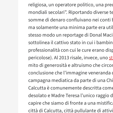
religiosa, un operatore politico, una pre
mondiali secolari”. Riportando diverse 
somme di denaro confluivano nei conti ba
ma solamente una minima parte era utiliz
stesso modo un reportage di Donal Maci
sottolinea il cattivo stato in cui i bambin
professionalità con cui le cure erano dispe
pericolose). Al 2013 risale, invece, uno
s
mito di generosità e altruismo che circo
conclusione che l’immagine veneranda del
campagna mediatica da parte di una Chi
Calcutta è comunemente descritta come l
desolato e Madre Teresa l’unico raggio d
capire che siamo di fronte a una mistifica
città di Calcutta, città pullulante di at