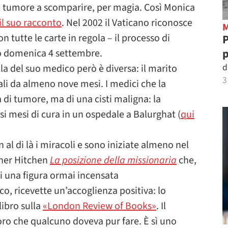
il tumore a scomparire, per magia. Così Monica
il suo racconto
. Nel 2002 il Vaticano riconosce
on tutte le carte in regola – il processo di
P
p
go domenica 4 settembre.
d
la del suo medico però è diversa: il marito
3
i da almeno nove mesi. I medici che la
di tumore, ma di una cisti maligna: la
i mesi di cura in un ospedale a Balurghat (
qui
l di là i miracoli e sono iniziate almeno nel
pher Hitchen
La posizione della missionaria
che,
i una figura ormai incensata
, ricevette un’accoglienza positiva: lo
libro sulla
«London Review of Books»
. Il
ro che qualcuno doveva pur fare. È sì uno