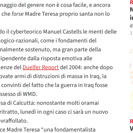
naggio del genere non è cosa facile, e ancora
N
i che
forse
Madre Teresa proprio santa non lo
i
d
 il cyberteorico Manuel Castells le menti delle
3
ogico-razionali, come i fondamenti del
onalmente sostenuto, ma gran parte della
dipendente dalla risposta emotiva alle
uenze del
Duelfer Report
del 2004: anche dopo
vate armi di distruzioni di massa in Iraq, la
nvinti del fatto che la guerra in Iraq fosse
ossesso di WMD.
esa di Calcutta: nonostante molti oramai
itratto, lunedì in ogni caso ci sarà un nuovo
vraffollato.
V
nisce Madre Teresa “una fondamentalista