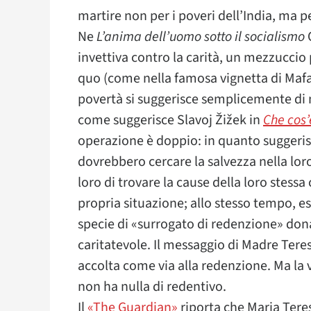
martire non per i poveri dell’India, ma p
Ne
L’anima dell’uomo sotto il socialismo
O
invettiva contro la carità, un mezzuccio 
quo (come nella famosa vignetta di Mafal
povertà si suggerisce semplicemente di n
come suggerisce Slavoj Žižek in
Che cos’
operazione è doppio: in quanto suggeris
dovrebbero cercare la salvezza nella lo
loro di trovare la cause della loro stessa
propria situazione; allo stesso tempo, ess
specie di «surrogato di redenzione» donan
caritatevole. Il messaggio di Madre Teres
accolta come via alla redenzione. Ma la v
non ha nulla di redentivo.
Il
«The Guardian»
riporta che Maria Tere