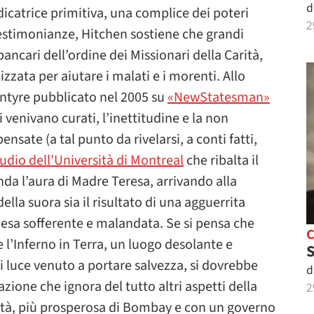
d
dicatrice primitiva, una complice dei poteri
2
testimonianze, Hitchen sostiene che grandi
ncari dell’ordine dei Missionari della Carità,
zata per aiutare i malati e i morenti. Allo
ntyre pubblicato nel 2005 su
«NewStatesman»
i venivano curati, l’inettitudine e la non
nsate (a tal punto da rivelarsi, a conti fatti,
tudio dell’Università di Montreal
che ribalta il
nda l’aura di Madre Teresa, arrivando alla
la suora sia il risultato di una agguerrita
esa sofferente e malandata. Se si pensa che
’Inferno in Terra, un luogo desolante e
S
i luce venuto a portare salvezza, si dovrebbe
d
zione che ignora del tutto altri aspetti della
2
tività, più prosperosa di Bombay e con un governo