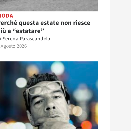
MODA
erché questa estate non riesce
iù a “estatare”
i
Serena Parascandolo
 Agosto 2026