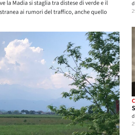
 la Madia si staglia tra distese di verde e il
d
2
estranea ai rumori del traffico, anche quello
S
d
2