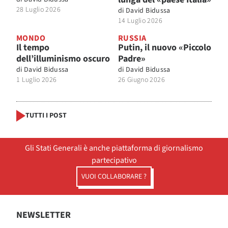
28 Luglio 2026
di
David Bidussa
14 Luglio 2026
MONDO
RUSSIA
Il tempo
Putin, il nuovo «Piccolo
dell’illuminismo oscuro
Padre»
di
David Bidussa
di
David Bidussa
1 Luglio 2026
26 Giugno 2026
TUTTI I POST
Gli Stati Generali è anche piattaforma di giornalismo
partecipativo
VUOI COLLABORARE ?
NEWSLETTER