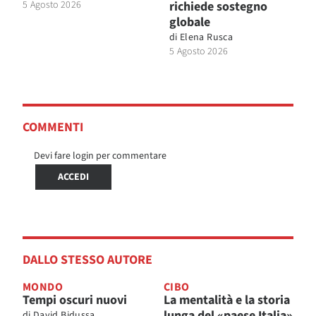
5 Agosto 2026
richiede sostegno
globale
di
Elena Rusca
5 Agosto 2026
COMMENTI
Devi fare login per commentare
ACCEDI
DALLO STESSO AUTORE
MONDO
CIBO
Tempi oscuri nuovi
La mentalità e la storia
lunga del «paese Italia»
di
David Bidussa