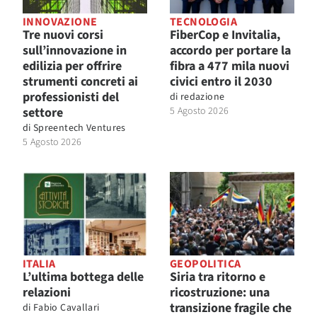
INNOVAZIONE
TECNOLOGIA
Tre nuovi corsi
FiberCop e Invitalia,
sull’innovazione in
accordo per portare la
edilizia per offrire
fibra a 477 mila nuovi
strumenti concreti ai
civici entro il 2030
professionisti del
di
redazione
settore
5 Agosto 2026
di
Spreentech Ventures
5 Agosto 2026
ITALIA
GEOPOLITICA
L’ultima bottega delle
Siria tra ritorno e
relazioni
ricostruzione: una
transizione fragile che
di
Fabio Cavallari