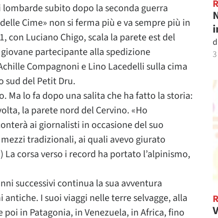
pi lombarde subito dopo la seconda guerra
N
elle Cime» non si ferma più e va sempre più in
i
1, con Luciano Chigo, scala la parete est del
d
ù giovane partecipante alla spedizione
3
Achille Compagnoni e Lino Lacedelli sulla cima
ro sud del Petit Dru.
. Ma lo fa dopo una salita che ha fatto la storia:
 volta, la parete nord del Cervino. «Ho
terà ai giornalisti in occasione del suo
ezzi tradizionali, ai quali avevo giurato
 La corsa verso i record ha portato l’alpinismo,
anni successivi continua la sua avventura
antiche. I suoi viaggi nelle terre selvagge, alla
V
 e poi in Patagonia, in Venezuela, in Africa, fino