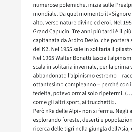
numerose polemiche, inizia sulle Preal
mondiale. Da quel momento il «Signore d
alto, verso nature divine ed eroi. Nel 195
Grand Capucin. Tre anni più tardi è il pi
capitanata da Ardito Desio, che porterà 
del K2. Nel 1955 sale in solitaria il pilast
Nel 1965 Walter Bonatti lascia l’alpinismo
scala in solitaria invernale, per la prima
abbandonato l’alpinismo estremo – raccon
ottantesimo compleanno – perché con i m
fedeltà, potevo ormai solo ripetermi. (…)
come gli altri sport, ai trucchetti».
Però «Re delle Alpi» non si ferma. Negli 
esplorando foreste, deserti e popolazioni 
ricerca delle tigri nella giungla dell’Asia,