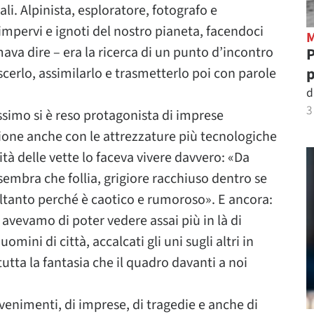
li. Alpinista, esploratore, fotografo e
 impervi e ignoti del nostro pianeta, facendoci
ava dire – era la ricerca di un punto d’incontro
P
p
erlo, assimilarlo e trasmetterlo poi con parole
d
3
simo si è reso protagonista di imprese
zazione anche con le attrezzature più tecnologiche
ità delle vette lo faceva vivere davvero: «Da
embra che follia, grigiore racchiuso dentro se
soltanto perché è caotico e rumoroso». E ancora:
 avevamo di poter vedere assai più in là di
omini di città, accalcati gli uni sugli altri in
tta la fantasia che il quadro davanti a noi
vvenimenti, di imprese, di tragedie e anche di