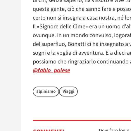
di chi, senza saperlo, ha vissuto e vive t
questa gente, ciò che sanno fare e posson
certo non si insegna a casa nostra, né f
Il «Signore delle Cime» era un uomo d’al
ovunque. In un mondo convulso, logorato
del superfluo, Bonatti ci ha insegnato a 
sogni e la voglia di avventura. E a dieci 
possiamo che ringraziarlo continuando a s
@fabio_polese
alpinismo
Viaggi
Devi fare logi