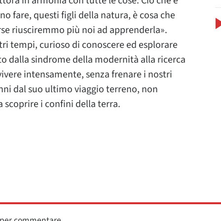
uttora in armonia con tutte le cose. Ciò che è
o fare, questi figli della natura, è cosa che
orse riusciremmo più noi ad apprenderla».
tri tempi, curioso di conoscere ed esplorare
 dalla sindrome della modernità alla ricerca
vivere intensamente, senza frenare i nostri
anni dal suo ultimo viaggio terreno, non
coprire i confini della terra.
n per commentare