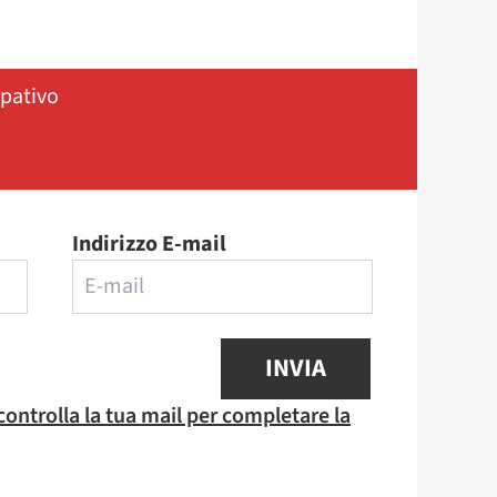
ipativo
Indirizzo E-mail
INVIA
 controlla la tua mail per completare la