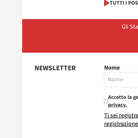
TUTTI I PO
Gli St
NEWSLETTER
Nome
Accetto la g
privacy.
Ti sei regist
registrazione