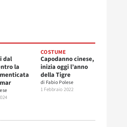
COSTUME
i dal
Capodanno cinese,
ntro la
inizia oggi l’anno
imenticata
della Tigre
nmar
di
Fabio Polese
1 Febbraio 2022
lese
2024