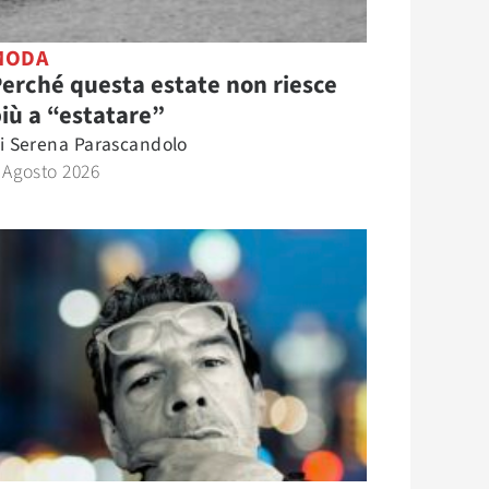
MODA
erché questa estate non riesce
iù a “estatare”
i
Serena Parascandolo
 Agosto 2026