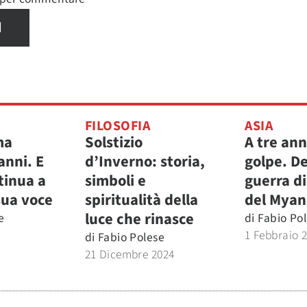
I
FILOSOFIA
ASIA
ma
Solstizio
A tre ann
anni. E
d’Inverno: storia,
golpe. De
tinua a
simboli e
guerra d
sua voce
spiritualità della
del Mya
luce che rinasce
e
di
Fabio Po
1 Febbraio 
di
Fabio Polese
21 Dicembre 2024