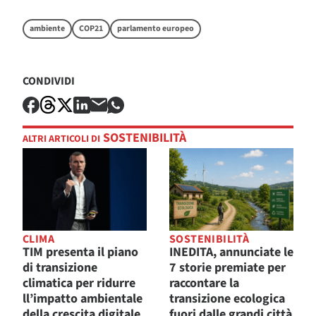
ambiente
COP21
parlamento europeo
CONDIVIDI
SOSTENIBILITÀ
ALTRI ARTICOLI DI
CLIMA
SOSTENIBILITÀ
TIM presenta il piano
INEDITA, annunciate le
di transizione
7 storie premiate per
climatica per ridurre
raccontare la
ll’impatto ambientale
transizione ecologica
della crescita digitale
fuori dalle grandi città