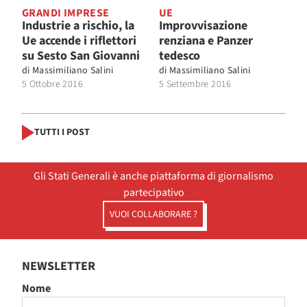
GRANDI IMPRESE
UE
Industrie a rischio, la
Improvvisazione
Ue accende i riflettori
renziana e Panzer
su Sesto San Giovanni
tedesco
di
Massimiliano Salini
di
Massimiliano Salini
5 Ottobre 2016
5 Settembre 2016
TUTTI I POST
Gli Stati Generali è anche piattaforma di giornalismo
partecipativo
VUOI COLLABORARE ?
NEWSLETTER
Nome