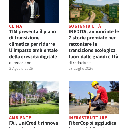
CLIMA
SOSTENIBILITÀ
TIM presenta il piano
INEDITA, annunciate le
di transizione
7 storie premiate per
climatica per ridurre
raccontare la
ll’impatto ambientale
transizione ecologica
della crescita digitale
fuori dalle grandi città
di
redazione
di
redazione
3 Agosto 2026
28 Luglio 2026
AMBIENTE
INFRASTRUTTURE
FAI, UniCredit rinnova
FiberCop si aggiudica