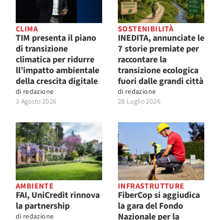
CLIMA
SOSTENIBILITÀ
TIM presenta il piano
INEDITA, annunciate le
di transizione
7 storie premiate per
climatica per ridurre
raccontare la
ll’impatto ambientale
transizione ecologica
della crescita digitale
fuori dalle grandi città
di
redazione
di
redazione
3 Agosto 2026
28 Luglio 2026
AMBIENTE
INFRASTRUTTURE
FAI, UniCredit rinnova
FiberCop si aggiudica
la partnership
la gara del Fondo
Nazionale per la
di
redazione