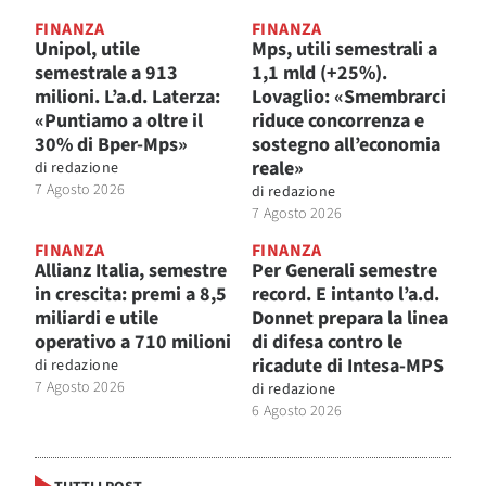
FINANZA
FINANZA
Unipol, utile
Mps, utili semestrali a
semestrale a 913
1,1 mld (+25%).
milioni. L’a.d. Laterza:
Lovaglio: «Smembrarci
«Puntiamo a oltre il
riduce concorrenza e
30% di Bper-Mps»
sostegno all’economia
reale»
di
redazione
7 Agosto 2026
di
redazione
7 Agosto 2026
FINANZA
FINANZA
Allianz Italia, semestre
Per Generali semestre
in crescita: premi a 8,5
record. E intanto l’a.d.
miliardi e utile
Donnet prepara la linea
operativo a 710 milioni
di difesa contro le
ricadute di Intesa-MPS
di
redazione
7 Agosto 2026
di
redazione
6 Agosto 2026