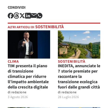
CONDIVIDI
SOSTENIBILITÀ
ALTRI ARTICOLI DI
CLIMA
SOSTENIBILITÀ
TIM presenta il piano
INEDITA, annunciate le
di transizione
7 storie premiate per
climatica per ridurre
raccontare la
ll’impatto ambientale
transizione ecologica
della crescita digitale
fuori dalle grandi città
di
redazione
di
redazione
3 Agosto 2026
28 Luglio 2026